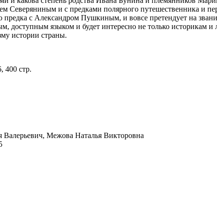
ями и какова степень родства Ивана Бунина и племянников Мар
орем Северяниным и с предками полярного путешественника и пе
о предка с Александром Пушкиным, и вовсе претендует на звани
, доступным языком и будет интересно не только историкам и ли
зму истории страны.
 400 стр.
я Валерьевич, Межова Наталья Викторовна
5