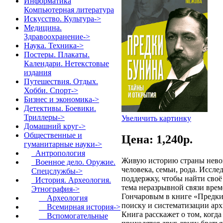
Информатика
Компьютерная литература
Искусство. Культура->
Медицина.
Здравоохранение->
Наука. Техника->
Постеры. Плакаты.
Календари. Нетекстовые
издания
Путешествия. Отдых.
Хобби. Спорт->
Бизнес и экономика->
Детективы. Боевики.
Триллеры->
Увеличить картинку
Домашний круг->
Общественные и
Цена: 1,240p.
гуманитарные науки
->
Антропология
Живую историю страны невоз
Военное дело. Оружие.
человека, семьи, рода. Иссл
Спецслужбы->
поддержку, чтобы найти своё
История. Археология.
тема неразрывной связи врем
Этнография
->
Гончаровым в книге «Предки
Археология
поиску и систематизации ар
Всемирная история->
Книга расскажет о том, когд
Вспомогательные