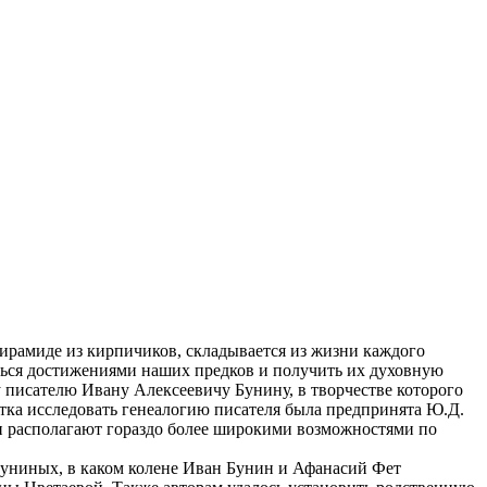
ирамиде из кирпичиков, складывается из жизни каждого
иться достижениями наших предков и получить их духовную
у писателю Ивану Алексеевичу Бунину, в творчестве которого
ытка исследовать генеалогию писателя была предпринята Ю.Д.
ли располагают гораздо более широкими возможностями по
 Буниных, в каком колене Иван Бунин и Афанасий Фет