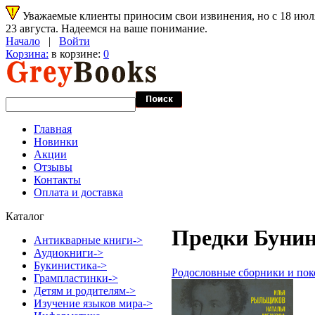
Уважаемые клиенты приносим свои извинения, но с 18 июля 
23 августа. Надеемся на ваше понимание.
Начало
|
Войти
Корзина:
в корзине:
0
Главная
Новинки
Акции
Отзывы
Контакты
Оплата и доставка
Каталог
Предки Бунин
Антикварные книги->
Аудиокниги->
Букинистика->
Родословные сборники и пок
Грампластинки->
Детям и родителям->
Изучение языков мира->