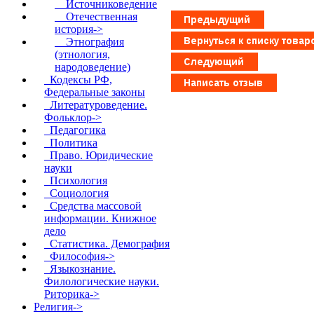
Источниковедение
Отечественная
история->
Этнография
(этнология,
народоведение)
Кодексы РФ,
Федеральные законы
Литературоведение.
Фольклор->
Педагогика
Политика
Право. Юридические
науки
Психология
Социология
Средства массовой
информации. Книжное
дело
Статистика. Демография
Философия->
Языкознание.
Филологические науки.
Риторика->
Религия->