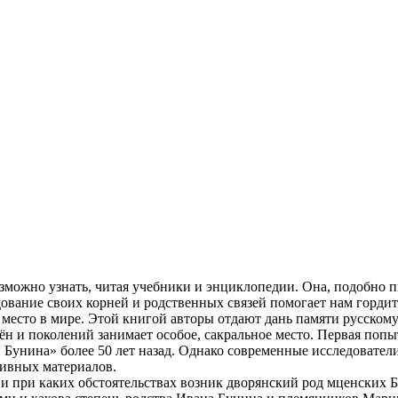
можно узнать, читая учебники и энциклопедии. Она, подобно п
едование своих корней и родственных связей помогает нам горд
 место в мире. Этой книгой авторы отдают дань памяти русском
ён и поколений занимает особое, сакральное место. Первая поп
 Бунина» более 50 лет назад. Однако современные исследовате
хивных материалов.
а и при каких обстоятельствах возник дворянский род мценских