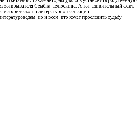
ины Цветаевой. Также авторам удалось установить родственную
рвооткрывателя Семёна Челюскина. А тот удивительный факт,
е исторической и литературной сенсации.
тературоведам, но и всем, кто хочет проследить судьбу