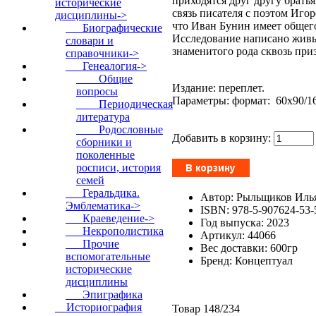
приходятся друг другу брать
исторические
связь писателя с поэтом Иг
дисциплины
->
что Иван Бунин имеет общег
Биографические
Исследование написано живым
словари и
знаменитого рода сквозь при
справочники->
Генеалогия
->
Общие
Издание: переплет.
вопросы
Параметры: формат: 60x90/16,
Периодическая
литература
Родословные
Добавить в корзину:
сборники и
поколенные
росписи, история
семей
Геральдика.
Автор: Рыльщиков Иль
Эмблематика->
ISBN: 978-5-907624-53-
Краеведение->
Год выпуска: 2023
Некрополистика
Артикул: 44066
Прочие
Вес доставки: 600гр
вспомогательные
Бренд: Концептуал
исторические
дисциплины
Эпиграфика
Историография
Товар 148/234