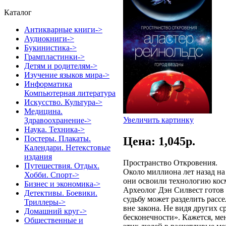
Каталог
Антикварные книги->
Аудиокниги->
Букинистика->
Грампластинки->
Детям и родителям->
Изучение языков мира->
Информатика
Компьютерная литература
Искусство. Культура->
Медицина.
Увеличить картинку
Здравоохранение->
Наука. Техника->
Постеры. Плакаты.
Цена: 1,045p.
Календари. Нетекстовые
издания
Пространство Откровения.
Путешествия. Отдых.
Около миллиона лет назад на
Хобби. Спорт->
они освоили технологию кос
Бизнес и экономика->
Археолог Дэн Силвест готов 
Детективы. Боевики.
судьбу может разделить расс
Триллеры->
вне закона. Не видя других 
Домашний круг->
бесконечности». Кажется, ме
Общественные и