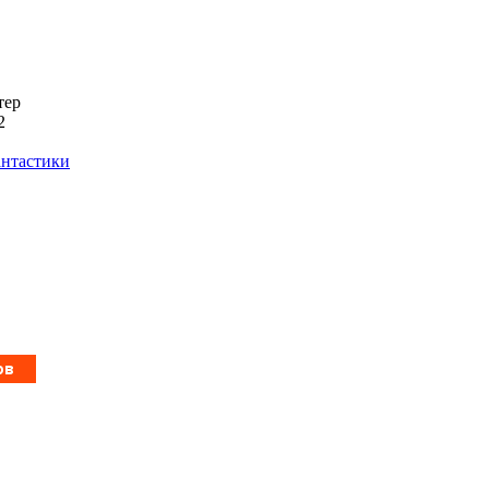
тер
2
антастики