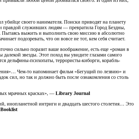
и привыкли любой ценой добиваться своего. И один из них,
ил убийце своего нанимателя. Поиски приводят на планету
 и правдой служивших людям — превратила Город Бездны,
е. Пытаясь выжить и выполнить свою миссию в абсолютно
нает подозревать, что он вовсе не тот, кем себя считает.
точно сильно поразит ваше воображение, есть еще «роман в
ы далекой звезды. Этот поход вы увидите глазами самого
ятся дельфины-психопаты, террористы-киборги, корабль-
ения»… Чем-то напоминает фильм «Бегущий по лезвию» и
к сил, но так и должно быть после ознакомления со столь
амых мрачных красках», —
Library Journal
гий, инопланетной интриги и двадцать шестого столетия… Это
—
Booklist