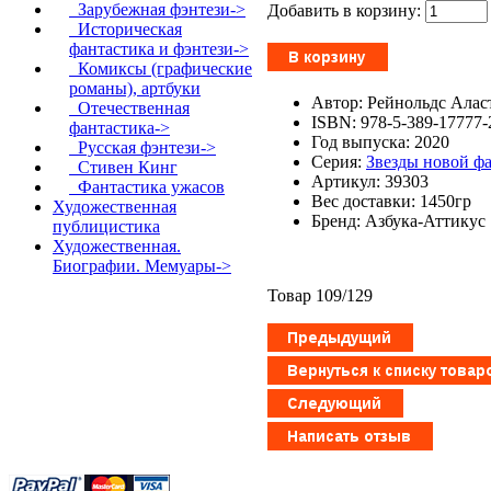
Зарубежная фэнтези->
Добавить в корзину:
Историческая
фантастика и фэнтези->
Комиксы (графические
романы), артбуки
Автор: Рейнольдс Алас
Отечественная
ISBN: 978-5-389-17777-
фантастика->
Год выпуска: 2020
Русская фэнтези->
Серия:
Звезды новой ф
Стивен Кинг
Артикул: 39303
Фантастика ужасов
Вес доставки: 1450гр
Художественная
Бренд: Азбука-Аттикус
публицистика
Художественная.
Биографии. Мемуары->
Товар 109/129