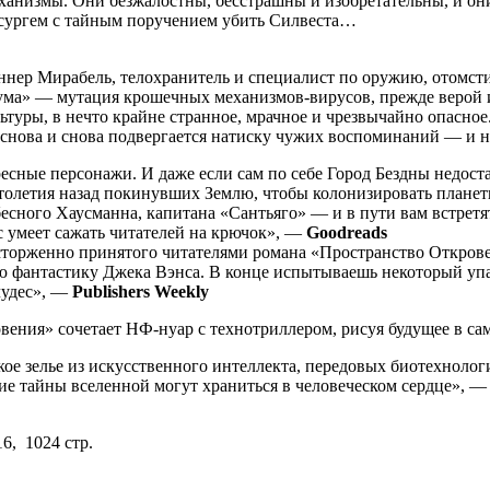
ханизмы. Они безжалостны, бесстрашны и изобретательны, и он
сургем с тайным поручением убить Силвеста…
аннер Мирабель, телохранитель и специалист по оружию, отомст
чума» — мутация крошечных механизмов-вирусов, прежде верой
ьтуры, в нечто крайне странное, мрачное и чрезвычайно опасно
нова и снова подвергается натиску чужих воспоминаний — и начи
ные персонажи. И даже если сам по себе Город Бездны недоста
столетия назад покинувших Землю, чтобы колонизировать планет
бесного Хаусманна, капитана «Сантьяго» — и в пути вам встрет
 умеет сажать читателей на крючок», —
Goodreads
торженно принятого читателями романа «Пространство Откров
фантастику Джека Вэнса. В конце испытываешь некоторый упадо
чудес», —
Publishers Weekly
вения» сочетает НФ-нуар с технотриллером, рисуя будущее в с
кое зелье из искусственного интеллекта, передовых биотехноло
кие тайны вселенной могут храниться в человеческом сердце», 
6, 1024 стр.