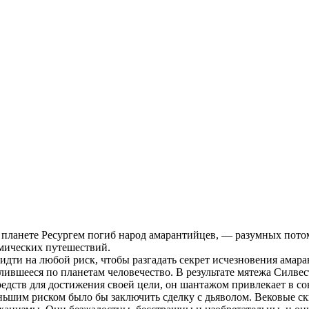
 планете Ресургем погиб народ амарантийцев, — разумных потом
мических путешествий.
идти на любой риск, чтобы разгадать секрет исчезновения амар
елившееся по планетам человечество. В результате мятежа Силве
средств для достижения своей цели, он шантажом привлекает в с
ньшим риском было бы заключить сделку с дьяволом. Вековые ск