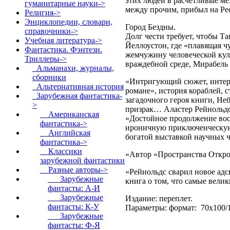
этих людей в расчетливые ме
гуманитарные науки->
между прочим, прибыл на Ре
Религия->
Энциклопедии, словари,
Город Бездны.
справочники->
Долг чести требует, чтобы Т
Учебная литература->
Йеллоустон, где «плавящая 
Фантастика. Фэнтези.
жемчужину человеческой кул
Триллеры
->
враждебной среде, Мирабель с
Альманахи, журналы,
сборники
«Интригующий сюжет, интерес
Альтернативная история
романе», история кораблей, 
Зарубежная фантастика
-
загадочного героя книги, Не
>
призрак… Аластер Рейнольдс
Американская
«Достойное продолжение вос
фантастика->
ироничную приключенческую 
Английская
богатой выставкой научных 
фантастика->
Классики
«Автор «Пространства Откро
зарубежной фантастики
Разные авторы
->
«Рейнольдс сварил новое адс
Зарубежные
книга о том, что самые вели
фантасты: А-И
Зарубежные
Издание: переплет.
фантасты: К-У
Параметры: формат: 70x100/1
Зарубежные
фантасты: Ф-Я