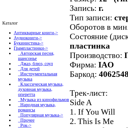
Запись:
г.
Тип записи:
сте
Каталог
Оборотов в мин
Антикварные книги->
Состояние (диск
Аудиокниги->
Букинистика->
пластинка
Грампластинки
->
Производство:
Авторская песня,
шансонье
Фирма:
IAO
Джаз, блюз, соул
Для детей
Баркод:
406254
Инструментальная
музыка
Классическая музыка,
духовная музыка,
Трек-лист:
оперетта
Музыка из кинофильмов
Side A
Народная музыка,
1. If You Will
романсы
Популярная музыка->
2. This Is Me
Прочее
Рок->