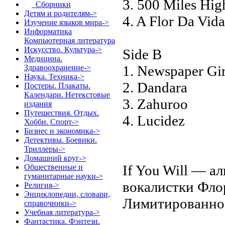
3. 500 Miles Hig
Сборники
Детям и родителям->
4. A Flor Da Vida
Изучение языков мира->
Информатика
Компьютерная литература
Искусство. Культура->
Side B
Медицина.
1. Newspaper Gir
Здравоохранение->
Наука. Техника->
2. Dandara
Постеры. Плакаты.
Календари. Нетекстовые
3. Zahuroo
издания
Путешествия. Отдых.
4. Lucidez
Хобби. Спорт->
Бизнес и экономика->
Детективы. Боевики.
Триллеры->
Домашний круг->
If You Will — 
Общественные и
гуманитарные науки->
вокалистки Фло
Религия->
Энциклопедии, словари,
Лимитированное
справочники->
Учебная литература->
Фантастика. Фэнтези.