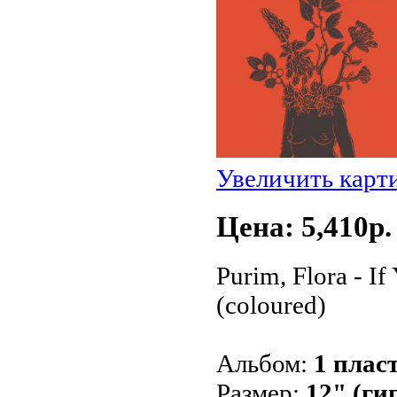
Увеличить карт
Цена: 5,410p.
Purim, Flora - I
(coloured)
Альбом:
1 плас
Размер:
12" (ги