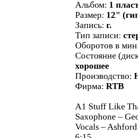
Альбом:
1 плас
Размер:
12" (ги
Запись:
г.
Тип записи:
сте
Оборотов в мин
Состояние (диск
хорошее
Производство:
Фирма:
RTB
A1 Stuff Like Th
Saxophone – Geo
Vocals – Ashfor
6:15