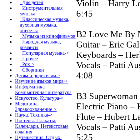
Violin – Harry 
Для детей
Инструментальная
6:45
музыка
Классическая музыка,
духовная музыка,
оперетта
B2 Love Me By
Музыка из кинофильмов
Народная музыка,
Guitar – Eric Gal
романсы
Keyboards – Her
Популярная музыка->
Прочее
Vocals – Patti Au
Рок->
Сборники
4:08
Детям и родителям->
Изучение языков мира->
Информатика
Компьютерная литература
B3 Superwoman 
Искусство. Культура->
Медицина.
Electric Piano –
Здравоохранение->
Flute – Hubert L
Наука. Техника->
Постеры. Плакаты.
Vocals – Patti Au
Календари. Нетекстовые
издания
5:25
Путешествия. Отдых.