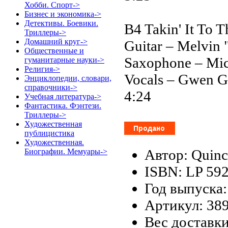
Хобби. Спорт->
Бизнес и экономика->
Детективы. Боевики.
B4 Takin' It To T
Триллеры->
Домашний круг->
Guitar – Melvin
Общественные и
Saxophone – Mic
гуманитарные науки->
Религия->
Vocals – Gwen Gu
Энциклопедии, словари,
справочники->
4:24
Учебная литература->
Фантастика. Фэнтези.
Триллеры->
Художественная
публицистика
Художественная.
Автор: Quinc
Биографии. Мемуары->
ISBN: LP 59
Год выпуска:
Артикул: 38
Вес доставки