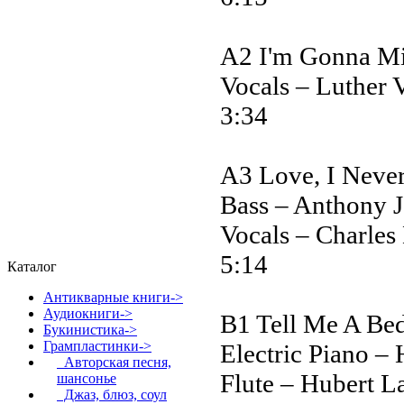
A2 I'm Gonna Mi
Vocals – Luther V
3:34
A3 Love, I Neve
Bass – Anthony 
Vocals – Charles 
5:14
Каталог
Антикварные книги->
Аудиокниги->
B1 Tell Me A Be
Букинистика->
Грампластинки
->
Electric Piano –
Авторская песня,
Flute – Hubert L
шансонье
Джаз, блюз, соул