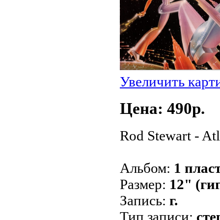
Увеличить карт
Цена: 490p.
Rod Stewart - Atl
Альбом:
1 плас
Размер:
12" (ги
Запись:
г.
Тип записи:
сте