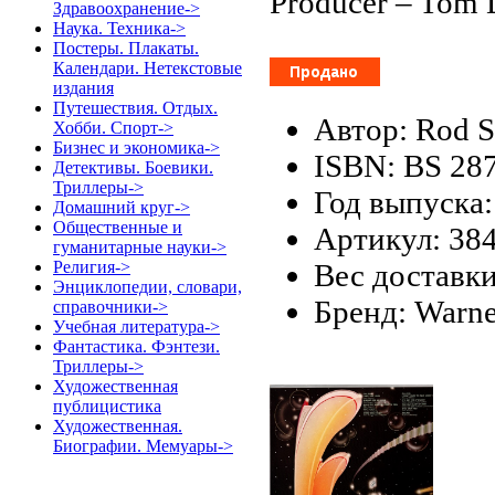
Producer – Tom
Здравоохранение->
Наука. Техника->
Постеры. Плакаты.
Календари. Нетекстовые
издания
Путешествия. Отдых.
Автор: Rod S
Хобби. Спорт->
Бизнес и экономика->
ISBN: BS 28
Детективы. Боевики.
Триллеры->
Год выпуска:
Домашний круг->
Общественные и
Артикул: 38
гуманитарные науки->
Вес доставки
Религия->
Энциклопедии, словари,
Бренд: Warne
справочники->
Учебная литература->
Фантастика. Фэнтези.
Триллеры->
Художественная
публицистика
Художественная.
Биографии. Мемуары->