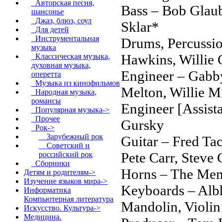
Авторская песня,
Bass – Bob Glau
шансонье
Джаз, блюз, соул
Sklar*
Для детей
Инструментальная
Drums, Percussio
музыка
Hawkins, Willie 
Классическая музыка,
духовная музыка,
Engineer – Gabby
оперетта
Музыка из кинофильмов
Melton, Willie Mi
Народная музыка,
романсы
Engineer [Assista
Популярная музыка->
Прочее
Gursky
Рок
->
Зарубежный рок
Guitar – Fred Ta
Советский и
Pete Carr, Steve
российский рок
Сборники
Horns – The Me
Детям и родителям->
Изучение языков мира->
Keyboards – Albh
Информатика
Компьютерная литература
Mandolin, Violin
Искусство. Культура->
Медицина.