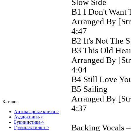
Slow Side
B1 I Don't Want 
Arranged By [Str
4:47
B2 It's Not The S
B3 This Old Hea
Arranged By [Str
4:04
B4 Still Love Yo
B5 Sailing
Arranged By [Str
Каталог
4:37
Антикварные книги->
Аудиокниги->
Букинистика->
Backing Vocals –
Грампластинки
->