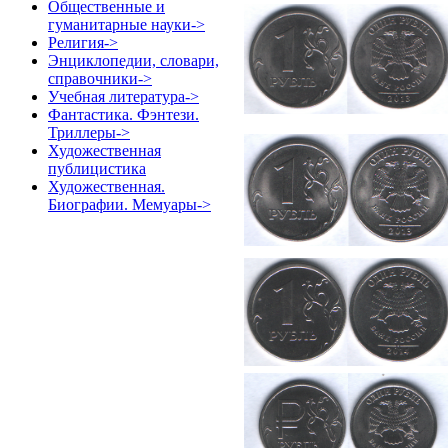
Общественные и
гуманитарные науки->
Религия->
Энциклопедии, словари,
справочники->
Учебная литература->
Фантастика. Фэнтези.
Триллеры->
Художественная
публицистика
Художественная.
Биографии. Мемуары->