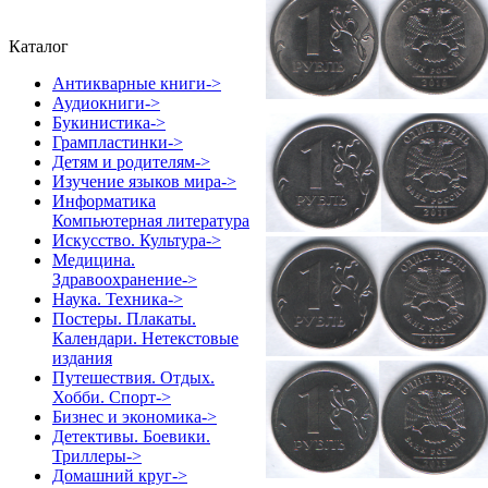
Каталог
Антикварные книги->
Аудиокниги->
Букинистика->
Грампластинки->
Детям и родителям->
Изучение языков мира->
Информатика
Компьютерная литература
Искусство. Культура->
Медицина.
Здравоохранение->
Наука. Техника->
Постеры. Плакаты.
Календари. Нетекстовые
издания
Путешествия. Отдых.
Хобби. Спорт->
Бизнес и экономика->
Детективы. Боевики.
Триллеры->
Домашний круг->