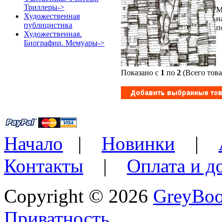
Триллеры->
М
Художественная
н
публицистика
п
Художественная.
Биографии. Мемуары->
Показано с
1
по
2
(Всего тов
Начало
|
Новинки
|
Контакты
|
Оплата и д
Copyright © 2026
GreyBo
Приватность