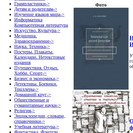
Грампластинки->
Фото
Детям и родителям->
Изучение языков мира->
Информатика
Компьютерная литература
Искусство. Культура->
Медицина.
Н
Здравоохранение->
И
Наука. Техника->
Постеры. Плакаты.
У
Календари. Нетекстовые
г
издания
о
Путешествия. Отдых.
Хобби. Спорт->
Бизнес и экономика->
Детективы. Боевики.
Триллеры->
Домашний круг->
Общественные и
гуманитарные науки->
Религия->
Энциклопедии, словари,
О
справочники->
Учебная литература->
ф
Фантастика. Фэнтези.