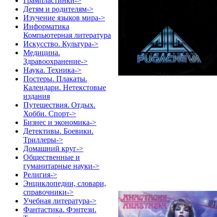
Грампластинки->
Детям и родителям->
Изучение языков мира->
Информатика
Компьютерная литература
Искусство. Культура->
Медицина.
Здравоохранение->
Наука. Техника->
Постеры. Плакаты.
Календари. Нетекстовые
издания
Путешествия. Отдых.
Хобби. Спорт->
Бизнес и экономика->
Детективы. Боевики.
Триллеры->
Домашний круг->
Общественные и
гуманитарные науки->
Религия->
Энциклопедии, словари,
справочники->
Учебная литература->
Фантастика. Фэнтези.