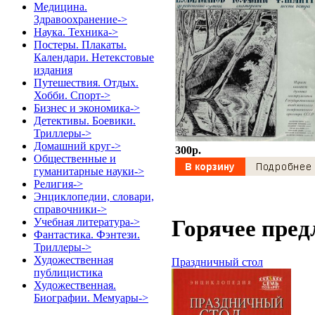
Медицина.
Здравоохранение->
Наука. Техника->
Постеры. Плакаты.
Календари. Нетекстовые
издания
Путешествия. Отдых.
Хобби. Спорт->
Бизнес и экономика->
Детективы. Боевики.
Триллеры->
Домашний круг->
300p.
Общественные и
гуманитарные науки->
Религия->
Энциклопедии, словари,
справочники->
Горячее пред
Учебная литература->
Фантастика. Фэнтези.
Триллеры->
Художественная
Праздничный стол
публицистика
Художественная.
Биографии. Мемуары->