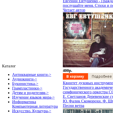
Евгений Евтушенко - Гражда
послушайте меня. Стихи и 
Читает автор
Каталог
400p.
Антикварные книги->
Аудиокниги->
Квинтет духовых инструмен
Букинистика->
Государственного академиче
Грампластинки->
симфонического оркестра С
Детям и родителям->
Е. Светланов Деревенские с
Изучение языков мира->
Ю. Фалик Скоморохи. Ф. Ш
Информатика
Песни ветра
Компьютерная литература
Искусство. Культура->