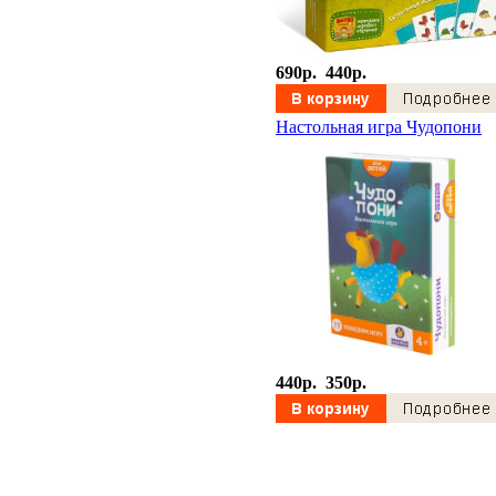
690p.
440p.
Настольная игра Чудопони
440p.
350p.