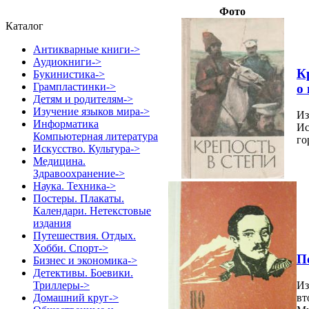
Фото
Каталог
Антикварные книги->
Аудиокниги->
К
Букинистика->
Грампластинки->
о
Детям и родителям->
Изучение языков мира->
Из
Информатика
Ис
Компьютерная литература
го
Искусство. Культура->
Медицина.
Здравоохранение->
Наука. Техника->
Постеры. Плакаты.
Календари. Нетекстовые
издания
Путешествия. Отдых.
Хобби. Спорт->
П
Бизнес и экономика->
Детективы. Боевики.
Триллеры->
Из
Домашний круг->
вт