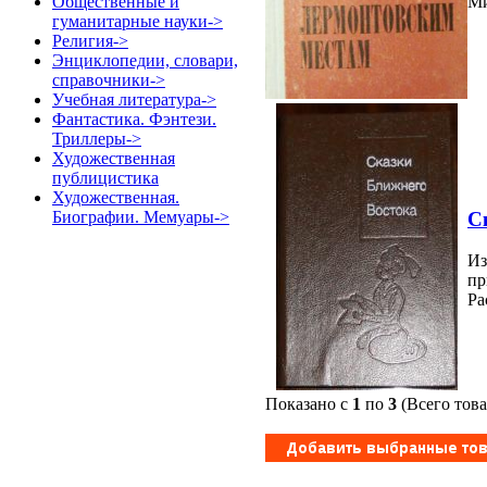
Общественные и
Ми
гуманитарные науки->
Религия->
Энциклопедии, словари,
справочники->
Учебная литература->
Фантастика. Фэнтези.
Триллеры->
Художественная
публицистика
Художественная.
С
Биографии. Мемуары->
Из
пр
Ра
Показано с
1
по
3
(Всего тов