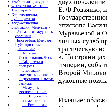
двух поколений
Учебная литература->
Фантастика. Фэнтези.
Е. Ф Родзянко, 
Триллеры->
Художественная
Государственно
публицистика
Художественная.
епископа Васили
Биографии. Мемуары
->
Муравьевой и О.
Альманахи, журналы,
сборники
личных судеб п
Биографии. Мемуары.
Публицистика.
трагическую ис
Дневники
->
Архивы.
в. На страница
Исследования. Досье
Афоризмы и
империи, событ
анекдоты
Биографии
Второй Мировой
знаменитых людей->
духовные поиск
Дневники. Письма.
Записки
Мемуары.
Воспоминания
->
Зарубежные
Издание: обложк
знаменитости
Российские