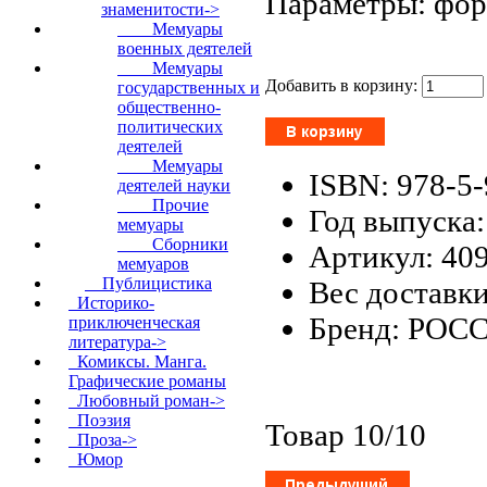
Параметры: форм
знаменитости
->
Мемуары
военных деятелей
Мемуары
Добавить в корзину:
государственных и
общественно-
политических
деятелей
Мемуары
ISBN: 978-5
деятелей науки
Прочие
Год выпуска:
мемуары
Сборники
Артикул: 40
мемуаров
Публицистика
Вес доставки
Историко-
Бренд: РОС
приключенческая
литература->
Комиксы. Манга.
Графические романы
Любовный роман->
Поэзия
Товар 10/10
Проза->
Юмор