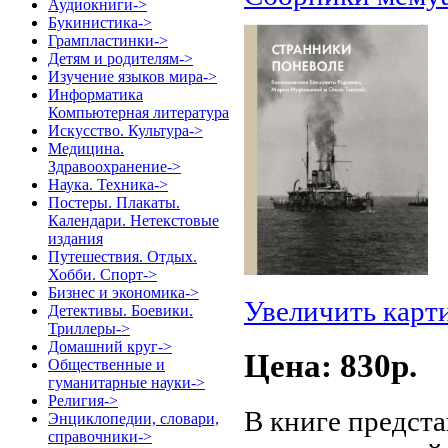
Аудиокниги->
Букинистика->
Грампластинки->
Детям и родителям->
Изучение языков мира->
Информатика
Компьютерная литература
Искусство. Культура->
Медицина.
Здравоохранение->
Наука. Техника->
Постеры. Плакаты.
Календари. Нетекстовые
издания
Путешествия. Отдых.
Хобби. Спорт->
Бизнес и экономика->
Увеличить карт
Детективы. Боевики.
Триллеры->
Домашний круг->
Цена: 830p.
Общественные и
гуманитарные науки->
Религия->
В книге предст
Энциклопедии, словари,
справочники->