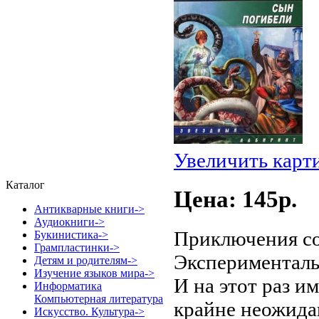
Увеличить карт
Каталог
Цена: 145p.
Антикварные книги->
Аудиокниги->
Приключения со
Букинистика->
Грампластинки->
Эксперименталь
Детям и родителям->
Изучение языков мира->
И на этот раз и
Информатика
Компьютерная литература
крайне неожида
Искусство. Культура->