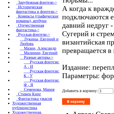
Зарубежная фэнтези->
А когда к вражд
Историческая
фантастика и фэнтези->
подключаются е
Комиксы (графические
романы), артбуки
давний недруг 
Отечественная
фантастика->
Сугерий и стре
Русская фэнтези
->
Лукины, Евгений и
византийская пр
Любовь
Мазин, Александр
превращается в
Малинин, Евгений
Разные авторы
->
Русская фэнтези:
Издание: перепл
А - И
Русская фэнтези:
Параметры: форм
К - У
Русская фэнтези:
Ф - Я
Семенова, Мария
Добавить в корзину:
Стивен Кинг
Фантастика ужасов
Художественная
публицистика
Автор: Свер
Художественная.