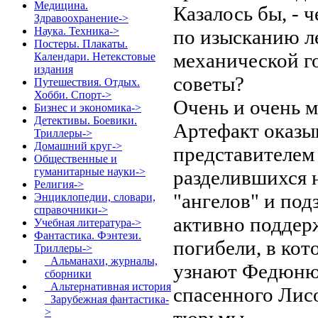
Медицина.
Казалось бы, - 
Здравоохранение->
Наука. Техника->
по изысканию ле
Постеры. Плакаты.
механической г
Календари. Нетекстовые
издания
советы?
Путешествия. Отдых.
Хобби. Спорт->
Очень и очень м
Бизнес и экономика->
Детективы. Боевики.
Артефакт оказы
Триллеры->
Домашний круг->
представителем
Общественные и
гуманитарные науки->
разделившихся 
Религия->
"ангелов" и под
Энциклопедии, словари,
справочники->
активно поддер
Учебная литература->
Фантастика. Фэнтези.
погибели, в ко
Триллеры
->
Альманахи, журналы,
узнают Федюню
сборники
Альтернативная история
спасенного Лис
Зарубежная фантастика-
>
тюрьмы...