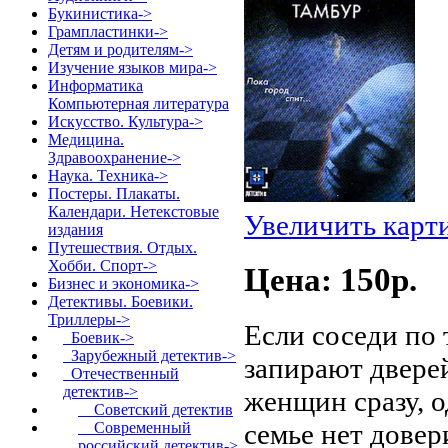
Букинистика->
Грампластинки->
Детям и родителям->
Изучение языков мира->
Информатика
Компьютерная литература
Искусство. Культура->
Медицина.
Здравоохранение->
Наука. Техника->
Постеры. Плакаты.
Календари. Нетекстовые
Увеличить карт
издания
Путешествия. Отдых.
Хобби. Спорт->
Цена: 150p.
Бизнес и экономика->
Детективы. Боевики.
Триллеры
->
Если соседи по 
Боевик->
Зарубежный детектив->
запирают двере
Отечественный
детектив
->
женщин сразу, о
Советский детектив
семье нет довер
Современный
российский детектив
->