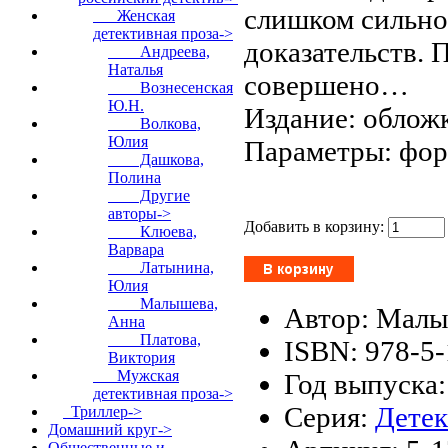
слишком сильно
Женская
детективная проза
->
доказательств. 
Андреева,
Наталья
совершено…
Вознесенская
Ю.Н.
Издание: обложк
Волкова,
Юлия
Параметры: форм
Дашкова,
Полина
Другие
авторы->
Добавить в корзину:
Клюева,
Варвара
Латынина,
Юлия
Малышева,
Автор: Мал
Анна
Платова,
ISBN: 978-5
Виктория
Мужская
Год выпуска:
детективная проза->
Серия:
Детек
Триллер->
Домашний круг->
Общественные и