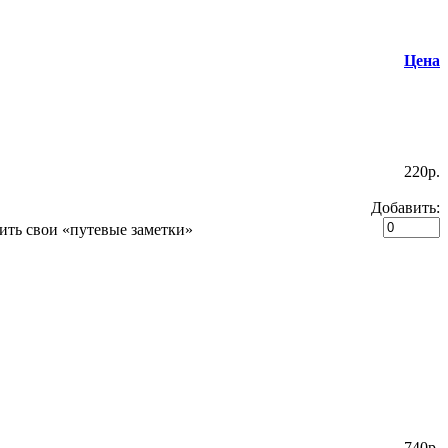
Цена
220p.
Добавить:
дить свои «путевые заметки»
740p.