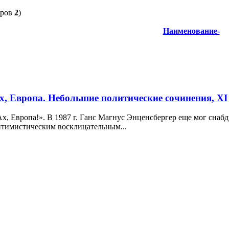
аров
2
)
Наименование-
х, Европа. Небольшие политические сочинения, ХI
х, Европа!». В 1987 г. Ганс Магнус Энценсбергер еще мог снаб
птимистическим восклицательным...