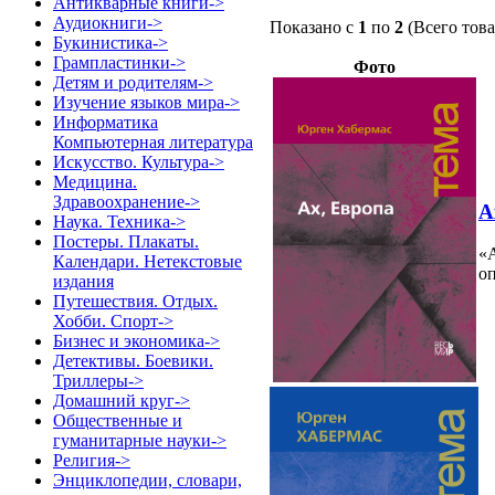
Антикварные книги->
Аудиокниги->
Показано с
1
по
2
(Всего тов
Букинистика->
Грампластинки->
Фото
Детям и родителям->
Изучение языков мира->
Информатика
Компьютерная литература
Искусство. Культура->
Медицина.
Здравоохранение->
А
Наука. Техника->
Постеры. Плакаты.
«А
Календари. Нетекстовые
о
издания
Путешествия. Отдых.
Хобби. Спорт->
Бизнес и экономика->
Детективы. Боевики.
Триллеры->
Домашний круг->
Общественные и
гуманитарные науки->
Религия->
Энциклопедии, словари,