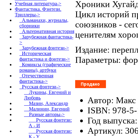
Хроники Хугайд
Учебная литература->
Фантастика. Фэнтези.
Цикл историй пр
Триллеры
->
Альманахи, журналы,
союзников - сег
сборники
Альтернативная история
ценителям хоро
Зарубежная фантастика-
>
Издание: перепл
Зарубежная фэнтези->
Историческая
Параметры: фор
фантастика и фэнтези->
Комиксы (графические
романы), артбуки
Отечественная
фантастика->
Русская фэнтези
->
Лукины, Евгений и
Автор: Макс
Любовь
Мазин, Александр
ISBN: 978-5
Малинин, Евгений
Разные авторы
->
Год выпуска:
Русская фэнтези:
А - И
Артикул: 30
Русская фэнтези:
К - У