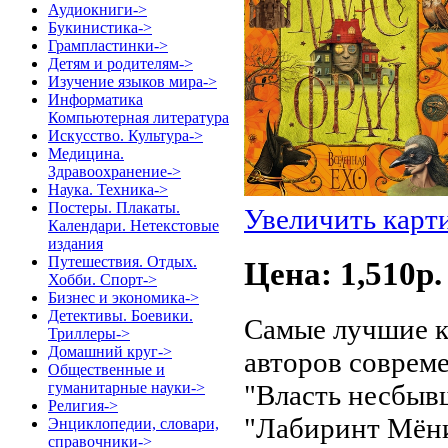
Аудиокниги->
Букинистика->
Грампластинки->
Детям и родителям->
Изучение языков мира->
Информатика
Компьютерная литература
Искусство. Культура->
Медицина.
Здравоохранение->
Наука. Техника->
Постеры. Плакаты.
Увеличить карт
Календари. Нетекстовые
издания
Путешествия. Отдых.
Цена: 1,510p.
Хобби. Спорт->
Бизнес и экономика->
Детективы. Боевики.
Самые лучшие к
Триллеры->
Домашний круг->
авторов соврем
Общественные и
"Власть несбыв
гуманитарные науки->
Религия->
"Лабиринт Мёни
Энциклопедии, словари,
справочники->