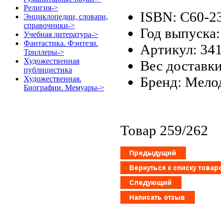
Религия->
ISBN: С60-2
Энциклопедии, словари,
справочники->
Год выпуска:
Учебная литература->
Фантастика. Фэнтези.
Артикул: 34
Триллеры->
Художественная
Вес доставки
публицистика
Бренд: Мело
Художественная.
Биографии. Мемуары->
Товар 259/262