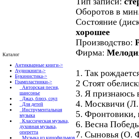
Тип записи:
сте
Оборотов в мин
Состояние (диск
хорошее
Производство:
Фирма:
Мелоди
Каталог
Антикварные книги->
1. Так рождаетс
Аудиокниги->
Букинистика->
2 Стоят обелиск
Грампластинки
->
Авторская песня,
3. Я признаюсь 
шансонье
Джаз, блюз, соул
4. Москвичи (Л.
Для детей
Инструментальная
5. Фронтовики, 
музыка
Классическая музыка,
6. Весна Победы
духовная музыка,
7. Сыновья (О. 
оперетта
Музыка из кинофильмов