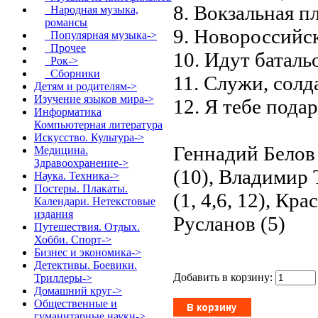
8. Вокзальная п
Народная музыка,
романсы
9. Новороссийск
Популярная музыка->
Прочее
10. Идут баталь
Рок->
Сборники
11. Служи, солд
Детям и родителям->
Изучение языков мира->
12. Я тебе пода
Информатика
Компьютерная литература
Искусство. Культура->
Геннадий Белов 
Медицина.
Здравоохранение->
(10), Владимир
Наука. Техника->
Постеры. Плакаты.
(1, 4,6, 12), К
Календари. Нетекстовые
издания
Русланов (5)
Путешествия. Отдых.
Хобби. Спорт->
Бизнес и экономика->
Детективы. Боевики.
Добавить в корзину:
Триллеры->
Домашний круг->
Общественные и
гуманитарные науки->