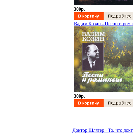
300p.
Вадим Козин - Песни и ром
300p.
Доктор Шлягер - То, что док