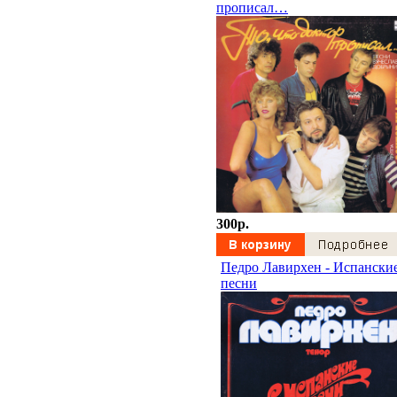
прописал…
300p.
Педро Лавирхен - Испански
песни