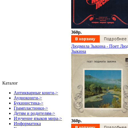
360p.
Людмила Зыкина - Поет Лю
Зыкина
Каталог
Антикварные книги->
Аудиокниги->
Букинистика->
Грампластинки->
Детям и родителям->
Изучение языков мира->
360p.
Информатика