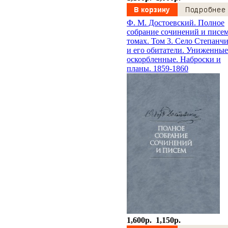
Ф. М. Достоевский. Полное
собрание сочинений и писем
томах. Том 3. Село Степанч
и его обитатели. Униженные
оскорбленные. Наброски и
планы. 1859-1860
1,600p.
1,150p.