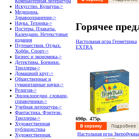
Компьютерная литература
Искусство. Культура->
Медицина.
Здравоохранение->
Наука. Техника->
Горячее пред
Постеры. Плакаты.
Календари. Нетекстовые
издания
Настольная игра Геометрика
Путешествия. Отдых.
EXTRA
Хобби. Спорт->
Бизнес и экономика->
Детективы. Боевики.
Триллеры->
Домашний круг->
Общественные и
гуманитарные науки->
Религия->
Энциклопедии, словари,
справочники->
Учебная литература->
Фантастика. Фэнтези.
Триллеры->
690p.
475p.
Художественная
публицистика
Настольная игра Зверобуквы
Художественная.