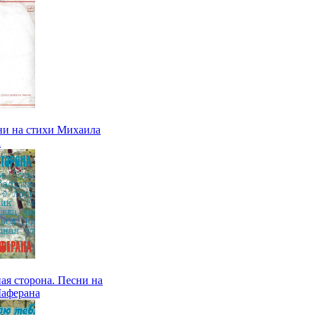
ни на стихи Михаила
а
ая сторона. Песни на
Шаферана