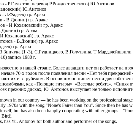
ов - Р.Гамзатов, перевод Р.Рождественского) Ю.Антонов
охановский) Ю.Антонов
 - Л.Фадеев) гр. Аракс
в - В.Дюнин) гр. Аракс
ов - И.Кохановский) гр. Аракс
В.Дюнин) гр. Аракс
 И.Кохановский) гр. Аракс
тонов - В.Дюнин) гр. Аракс
деев) гр. Аракс
Зинчука (1 -3), С.Рудницкого, В.Голутвина, Т Мардалейшвили (4
10) запись 1980 г.
вестно в нашей стране. Более двадцати пет он работает на про
 начале 70-х годов после появления песни «Нет тебя прекрасней»
нают их и за рубежом. В основном он пишет песни для собстве
 ансамблями, как «Поющие гитары», «Веселые ребята», «Синяя п
 всех прежних дисках, Ю. Антонов выступает не только исполните
nown in our country — he has been working on the professional stage 
early 1970s with the song "None's Fairer than You". Since then he has wr
himself, but has also been happily cooperating with other groups—"Po
 Bird).
nes, has Yu. Antonov for both author and performer of the songs.