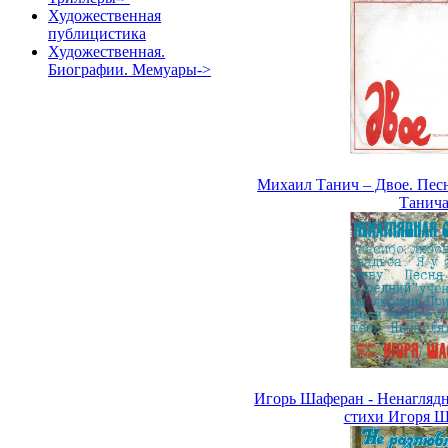
Художественная
публицистика
Художественная.
Биографии. Мемуары->
Михаил Танич – Двое. Пес
Танич
Игорь Шаферан - Ненаглядн
стихи Игоря 