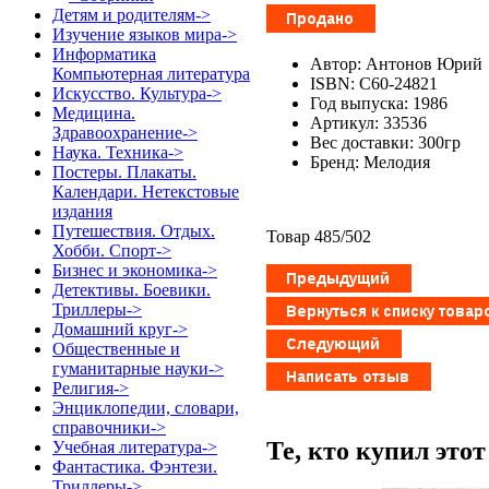
Детям и родителям->
Изучение языков мира->
Информатика
Автор: Антонов Юрий
Компьютерная литература
ISBN: С60-24821
Искусство. Культура->
Год выпуска: 1986
Медицина.
Артикул: 33536
Здравоохранение->
Вес доставки: 300гр
Наука. Техника->
Бренд: Мелодия
Постеры. Плакаты.
Календари. Нетекстовые
издания
Путешествия. Отдых.
Товар 485/502
Хобби. Спорт->
Бизнес и экономика->
Детективы. Боевики.
Триллеры->
Домашний круг->
Общественные и
гуманитарные науки->
Религия->
Энциклопедии, словари,
справочники->
Те, кто купил это
Учебная литература->
Фантастика. Фэнтези.
Триллеры->