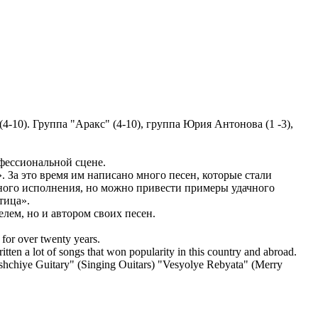
-10). Группа "Аракс" (4-10), группа Юрия Антонова (1 -3),
фессиональной сцене.
. За это время им написано много песен, которые стали
нного исполнения, но можно привести примеры удачного
тица».
лем, но и автором своих песен.
for over twenty years.
itten a lot of songs that won popularity in this country and abroad.
ushchiye Guitary" (Singing Ouitars) "Vesyolye Rebyata" (Merry