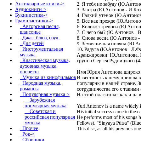
Антикварные книги->
2. Я тебя не забуду (Ю.Антон
Аудиокниги->
3. Завтра (Ю.Антонов - И.К
Букинистика->
4. Гадкий утенок (Ю.Антонов
Грампластинки
->
5. Все как прежде (Ю.Антоно
Авторская песня,
6. Колокол тревоги (Ю.Антон
шансонье
7. С чего бы? (Ю.Антонов - 
Джаз, блюз, соул
8. Снова весна (Ю.Антонов -
Для детей
9. Земляничная поляна (Ю.Ан
Инструментальная
10. Радуга (Ю.Антонов - Л.Фа
музыка
Аранжировки: Ю.Антонова, В.
Классическая музыка,
группа Сергея Рудницкого (4-
духовная музыка,
оперетта
Имя Юрия Антонова широко из
Музыка из кинофильмов
Известность к нему пришла в
Народная музыка,
популярны в нашей стране. З
романсы
сотрудничества его с такими
Популярная музыка
->
На этой пластинке, как и на
Зарубежная
популярная музыка
Yuri Antonov is a name widely k
Советская и
His initial success came in the 
российская популярная
He performs most of his songs 
музыка
Fellows), "Sinyaya Ptitsa" (Blue
Прочее
This disc, as all his previous o
Рок->
Сборники