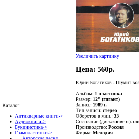
Увеличить картинку
Цена: 560p.
Юрий Богатиков - Шумит вол
Альбом:
1 пластинка
Размер:
12" (гигант)
Запись:
1989 г.
Каталог
Тип записи:
стерео
Оборотов в мин.:
33
Антикварные книги->
Состояние (диск/конверт):
оч
Аудиокниги->
Производство:
Россия
Букинистика->
Фирма:
Мелодия
Грампластинки
->
Авторская песня,