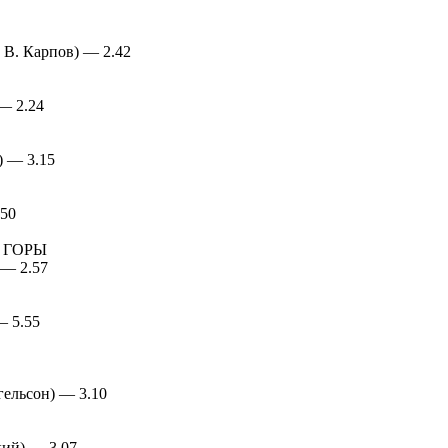
 В. Карпов) — 2.42
— 2.24
) — 3.15
.50
 ГОРЫ
 — 2.57
— 5.55
гельсон) — 3.10
ий) — 3.07