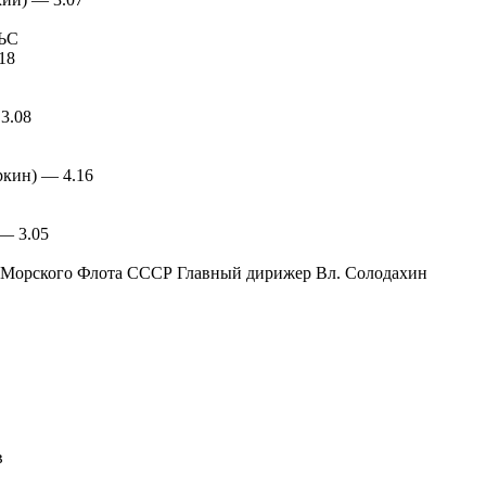
ЬС
18
3.08
ркин) — 4.16
— 3.05
-Морского Флота СССР Главный дирижер Вл. Солодахин
в