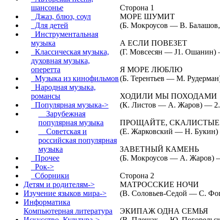
Сторона 1
шансонье
МОРЕ ШУМИТ
Джаз, блюз, соул
(Б. Мокроусов — В. Балашов,
Для детей
Инструментальная
А ЕСЛИ ПОВЕЗЕТ
музыка
(Г. Мовсесян — J1. Ошанин) 
Классическая музыка,
духовная музыка,
Я МОРЕ ЛЮБЛЮ
оперетта
(Б. Терентьев — М. Рудерман
Музыка из кинофильмов
Народная музыка,
ХОДИЛИ МЫ ПОХОДАМИ
романсы
(К. Листов — А. Жаров) — 2
Популярная музыка
->
Зарубежная
ПРОЩАЙТЕ, СКАЛИСТЫЕ
популярная музыка
(Е. Жарковский — Н. Букин)
Советская и
российская популярная
ЗАВЕТНЫЙ КАМЕНЬ
музыка
(Б. Мокроусов — А. Жаров) 
Прочее
Рок->
Сторона 2
Сборники
МАТРОССКИЕ НОЧИ
Детям и родителям->
(В. Соловьев-Седой — С. Фо
Изучение языков мира->
Информатика
ЭКИПАЖ ОДНА СЕМЬЯ
Компьютерная литература
(В. Плешак — Ю. Погорельск
Искусство. Культура->