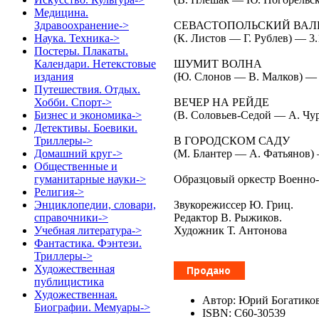
Медицина.
СЕВАСТОПОЛЬСКИЙ ВАЛ
Здравоохранение->
(К. Листов — Г. Рублев) — 3.
Наука. Техника->
Постеры. Плакаты.
ШУМИТ ВОЛНА
Календари. Нетекстовые
(Ю. Слонов — В. Малков) — 
издания
Путешествия. Отдых.
ВЕЧЕР НА РЕЙДЕ
Хобби. Спорт->
(В. Соловьев-Седой — А. Чу
Бизнес и экономика->
Детективы. Боевики.
В ГОРОДСКОМ САДУ
Триллеры->
(М. Блантер — А. Фатьянов) 
Домашний круг->
Общественные и
Образцовый оркестр Военно
гуманитарные науки->
Религия->
Звукорежиссер Ю. Гриц.
Энциклопедии, словари,
Редактор В. Рыжиков.
справочники->
Художник Т. Антонова
Учебная литература->
Фантастика. Фэнтези.
Триллеры->
Художественная
публицистика
Художественная.
Автор: Юрий Богатико
Биографии. Мемуары->
ISBN: С60-30539