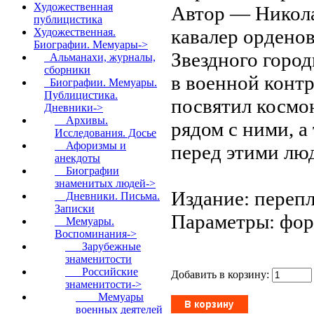
Художественная
Автор — Никола
публицистика
кавалер ордено
Художественная.
Биографии. Мемуары
->
Звездного горо
Альманахи, журналы,
сборники
в военной контр
Биографии. Мемуары.
Публицистика.
посвятил космо
Дневники
->
Архивы.
рядом с ними, а
Исследования. Досье
Афоризмы и
перед этими лю
анекдоты
Биографии
знаменитых людей->
Издание: перепл
Дневники. Письма.
Записки
Параметры: форм
Мемуары.
Воспоминания
->
Зарубежные
знаменитости
Российские
Добавить в корзину:
знаменитости
->
Мемуары
военных деятелей