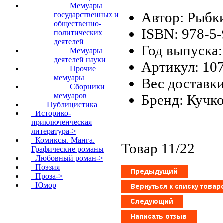
Мемуары
Автор: Рыбки
государственных и
общественно-
ISBN: 978-5
политических
деятелей
Год выпуска:
Мемуары
деятелей науки
Артикул: 10
Прочие
мемуары
Вес доставки
Сборники
мемуаров
Бренд: Кучк
Публицистика
Историко-
приключенческая
литература->
Комиксы. Манга.
Товар 11/22
Графические романы
Любовный роман->
Поэзия
Проза->
Юмор