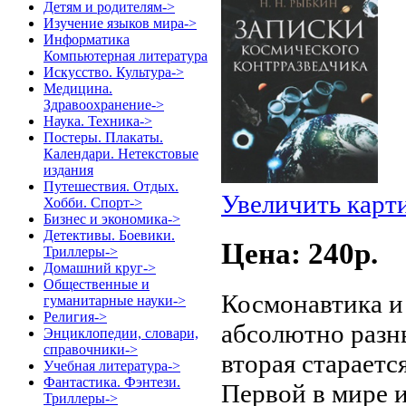
Детям и родителям->
Изучение языков мира->
Информатика
Компьютерная литература
Искусство. Культура->
Медицина.
Здравоохранение->
Наука. Техника->
Постеры. Плакаты.
Календари. Нетекстовые
издания
Путешествия. Отдых.
Увеличить карт
Хобби. Спорт->
Бизнес и экономика->
Детективы. Боевики.
Цена: 240p.
Триллеры->
Домашний круг->
Общественные и
Космонавтика и 
гуманитарные науки->
Религия->
абсолютно разны
Энциклопедии, словари,
справочники->
вторая стараетс
Учебная литература->
Фантастика. Фэнтези.
Первой в мире 
Триллеры->