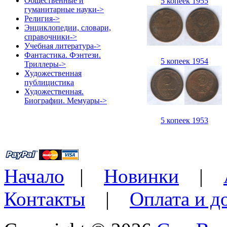
Общественные и
5 копеек 1955
гуманитарные науки->
Религия->
Энциклопедии, словари,
справочники->
Учебная литература->
Фантастика. Фэнтези.
5 копеек 1954
Триллеры->
Художественная
публицистика
Художественная.
Биографии. Мемуары->
5 копеек 1953
Начало
|
Новинки
|
Контакты
|
Оплата и д