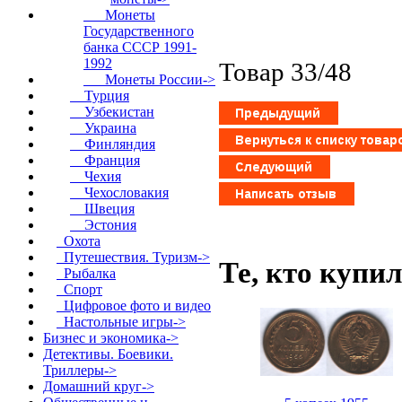
Монеты
Государственного
банка СССР 1991-
1992
Товар 33/48
Монеты России->
Турция
Узбекистан
Украина
Финляндия
Франция
Чехия
Чехословакия
Швеция
Эстония
Охота
Путешествия. Туризм->
Те, кто купи
Рыбалка
Спорт
Цифровое фото и видео
Настольные игры->
Бизнес и экономика->
Детективы. Боевики.
Триллеры->
Домашний круг->