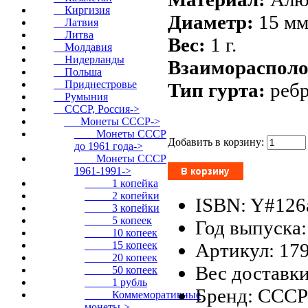
Киргизия
Диаметр:
15 мм
Латвия
Литва
Вес:
1 г.
Молдавия
Нидерланды
Взаиморасполо
Польша
Приднестровье
Тип гурта:
реб
Румыния
СССР, Россия
->
Монеты СССР
->
Монеты СССР
Добавить в корзину:
до 1961 года->
Монеты СССР
1961-1991
->
1 копейка
2 копейки
ISBN: Y#126
3 копейки
5 копеек
Год выпуска:
10 копеек
Артикул: 17
15 копеек
20 копеек
Вес доставки
50 копеек
1 рубль
Бренд: СССР
Коммеморативные
монеты->