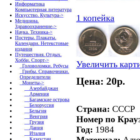
Информатика
Компьютерная литература
Искусство. Культура->
1 копейка
Медицина.
Здравоохранение->
Наука. Техника->
Постеры. Плакаты.
Календари. Нетекстовые
издания
Путешествия. Отдых.
Хобби. Спорт
->
Увеличить карт
Головоломки. Ребусы
Грибы. Справочники.
Определители
Цена: 20p.
Монеты
->
Азербайджан
Армения
Багамские острова
Белоруссия
Страна:
СССР
Бельгия
Венгрия
Номер по Крау
Грузия
Год:
1984
Дания
Италия
Материал:
Алю
Казахстан