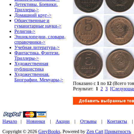
Детективы. Боевики.
Триллеры->
Домашний круг->
Общественные и
гуманитарные науки->
Религия->
Энциклопедии, словари,
справочники->
Учебная литература->
Фантастика. Фэнтези.
Триллеры->
Художественная
публицистика
Художественная.
Биографии. Мемуары->
Показано с
1
по
12
(Всего то
Результат:
1
2
3
[Следующая
Начало
|
Новинки
|
Акции
|
Отзывы
|
Контакты
Copyright © 2026
GreyBooks
. Powered by
Zen Cart
Приватность