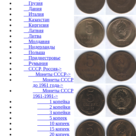
Грузия
Дания
Италия
Казахстан
Киргизия
Латвия
Литва
Молдавия
Нидерланды
Польша
Приднестровье
Румыния
СССР, Россия
->
Монеты СССР
->
Монеты СССР
до 1961 года->
Монеты СССР
1961-1991
->
1 копейка
2 копейки
3 копейки
5 копеек
10 копеек
15 копеек
20 копеек