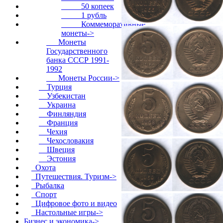
50 копеек
1 рубль
Коммеморативные
монеты->
Монеты
Государственного
банка СССР 1991-
1992
Монеты России->
Турция
Узбекистан
Украина
Финляндия
Франция
Чехия
Чехословакия
Швеция
Эстония
Охота
Путешествия. Туризм->
Рыбалка
Спорт
Цифровое фото и видео
Настольные игры->
Бизнес и экономика->