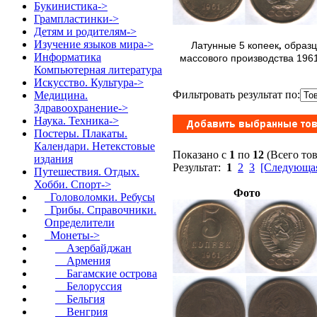
Букинистика->
Грампластинки->
Детям и родителям->
Изучение языков мира->
Латунные 5 копеек
образц
,
Информатика
массового производства 1961 
Компьютерная литература
Искусство. Культура->
Фильтровать результат по:
Медицина.
Здравоохранение->
Наука. Техника->
Постеры. Плакаты.
Календари. Нетекстовые
Показано с
1
по
12
(Всего то
издания
Результат:
1
2
3
[Следующая
Путешествия. Отдых.
Хобби. Спорт
->
Фото
Головоломки. Ребусы
Грибы. Справочники.
Определители
Монеты
->
Азербайджан
Армения
Багамские острова
Белоруссия
Бельгия
Венгрия