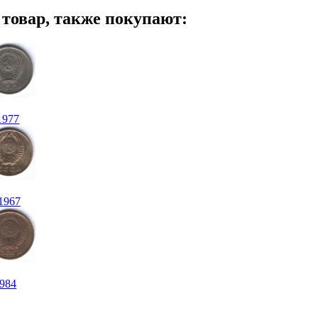
т товар, также покупают:
1977
1967
1984