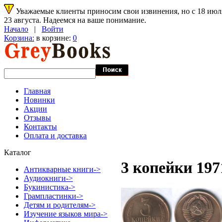
Уважаемые клиенты приносим свои извинения, но с 18 июля 
23 августа. Надеемся на ваше понимание.
Начало
|
Войти
Корзина:
в корзине:
0
Главная
Новинки
Акции
Отзывы
Контакты
Оплата и доставка
Каталог
3 копейки 197
Антикварные книги->
Аудиокниги->
Букинистика->
Грампластинки->
Детям и родителям->
Изучение языков мира->