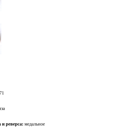
71
нза
 и реверса:
медальное