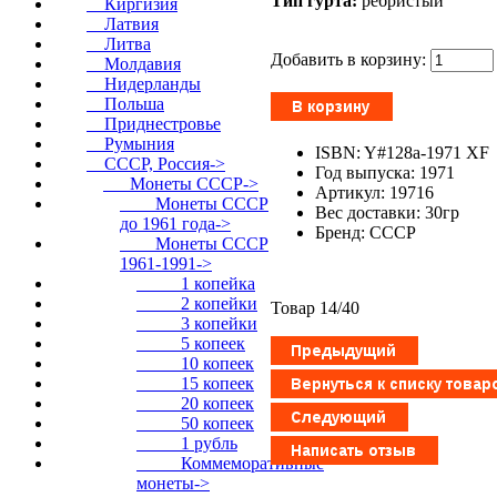
Тип гурта:
ребристый
Киргизия
Латвия
Литва
Добавить в корзину:
Молдавия
Нидерланды
Польша
Приднестровье
Румыния
ISBN: Y#128a-1971 XF
СССР, Россия
->
Год выпуска: 1971
Монеты СССР
->
Артикул: 19716
Монеты СССР
Вес доставки: 30гр
до 1961 года->
Бренд: СССР
Монеты СССР
1961-1991
->
1 копейка
2 копейки
Товар 14/40
3 копейки
5 копеек
10 копеек
15 копеек
20 копеек
50 копеек
1 рубль
Коммеморативные
монеты->