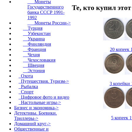
Монеты
Те, кто купил это
Государственного
банка СССР 1991-
1992
Монеты России->
Турция
Узбекистан
Украина
Финляндия
20 копеек 
Франция
Чехия
Чехословакия
Швеция
Эстония
Охота
Путешествия. Туризм->
3 копейки 
Рыбалка
Спорт
Цифровое фото и видео
Настольные игры->
Бизнес и экономика->
Детективы. Боевики.
5 копеек 
Триллеры->
Домашний круг->
Общественные и