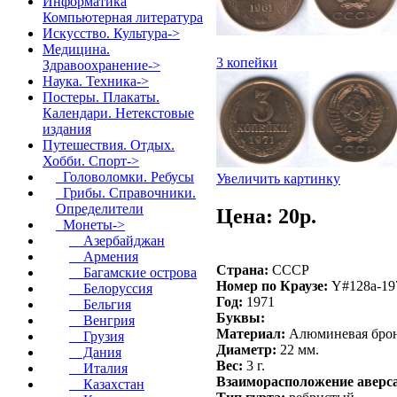
Информатика
Компьютерная литература
Искусство. Культура->
Медицина.
3 копейки
Здравоохранение->
Наука. Техника->
Постеры. Плакаты.
Календари. Нетекстовые
издания
Путешествия. Отдых.
Хобби. Спорт
->
Головоломки. Ребусы
Увеличить картинку
Грибы. Справочники.
Определители
Цена: 20p.
Монеты
->
Азербайджан
Армения
Страна:
СССР
Багамские острова
Номер по Краузе:
Y#128a-19
Белоруссия
Год:
1971
Бельгия
Буквы:
Венгрия
Материал:
Алюминевая бро
Грузия
Диаметр:
22 мм.
Дания
Вес:
3 г.
Италия
Взаиморасположение аверса
Казахстан