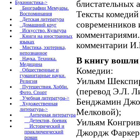
блистательных 
Букинистика
->
Биографии Мемуары.
Тексты комедий
Воспоминания
Детская литература
современников и
Домашний круг
Искусство. Культура
комментариями.
Книги на иностранных
языках
комментарии И.
Мистика, эзотерика,
непознанное
В книгу вошли
Наука. Техника.
Медицина
Комедии:
Общественные и
гуманитарные науки.
Уильям Шекспир
Религия
Путешествия. Хобби.
(перевод Э.Л. Л
Фото. Спорт
Учебная литература->
Бенджамин Джон
Художественная
литература
->
Мелковой);
Античная литература
Уильям Конгрив 
Детектив, боевик
Исторический и
Джордж Фаркер 
приключенческий
роман