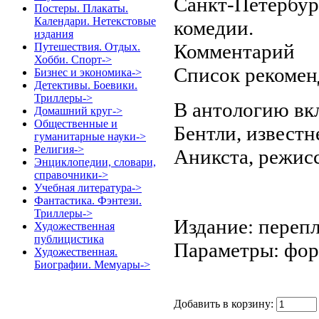
Санкт-Петербур
Постеры. Плакаты.
Календари. Нетекстовые
комедии.
издания
Комментарий
Путешествия. Отдых.
Хобби. Спорт->
Список рекомен
Бизнес и экономика->
Детективы. Боевики.
Триллеры->
В антологию вк
Домашний круг->
Общественные и
Бентли, известн
гуманитарные науки->
Религия->
Аникста, режис
Энциклопедии, словари,
справочники->
Учебная литература->
Фантастика. Фэнтези.
Триллеры->
Издание: перепл
Художественная
публицистика
Параметры: форм
Художественная.
Биографии. Мемуары->
Добавить в корзину: