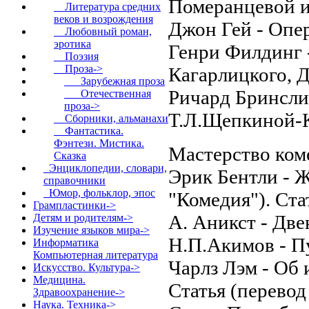
Померанцевой и
Литература средних
веков и возрождения
Джон Гей - Опер
Любовный роман,
эротика
Генри Филдинг 
Поэзия
Проза
->
Кагарлицкого, Д
Зарубежная проза
Ричард Бринсли
Отечественная
проза->
Т.Л.Щепкиной-К
Сборники, альманахи
Фантастика.
Фэнтези. Мистика.
Мастерство ком
Сказка
Энциклопедии, словари,
Эрик Бентли - 
справочники
Юмор, фольклор, эпос
"Комедия"). Ста
Грампластинки->
А. Аникст - Две
Детям и родителям->
Изучение языков мира->
Н.П.Акимов - П
Информатика
Компьютерная литература
Чарлз Лэм - Об 
Искусство. Культура->
Медицина.
Статья (перевод
Здравоохранение->
Наука. Техника->