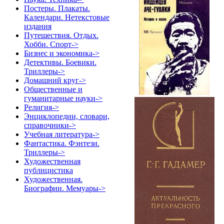
Постеры. Плакаты.
Календари. Нетекстовые
издания
Путешествия. Отдых.
Хобби. Спорт->
Бизнес и экономика->
Детективы. Боевики.
Триллеры->
Домашний круг->
Общественные и
гуманитарные науки->
Религия->
Энциклопедии, словари,
справочники->
Учебная литература->
Фантастика. Фэнтези.
Триллеры->
Художественная
публицистика
Художественная.
Биографии. Мемуары->