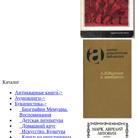
Каталог
Антикварные книги->
Аудиокниги->
Букинистика
->
Биографии Мемуары.
Воспоминания
Детская литература
Домашний круг
Искусство. Культура
Книги на иностранных