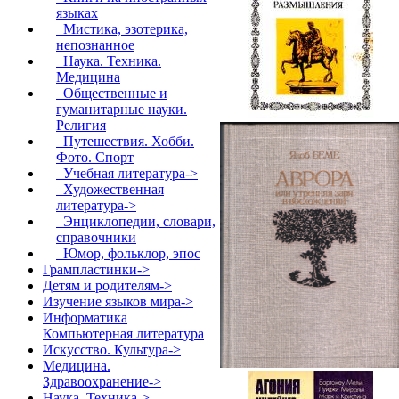
языках
Мистика, эзотерика,
непознанное
Наука. Техника.
Медицина
Общественные и
гуманитарные науки.
Религия
Путешествия. Хобби.
Фото. Спорт
Учебная литература->
Художественная
литература->
Энциклопедии, словари,
справочники
Юмор, фольклор, эпос
Грампластинки->
Детям и родителям->
Изучение языков мира->
Информатика
Компьютерная литература
Искусство. Культура->
Медицина.
Здравоохранение->
Наука. Техника->