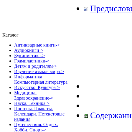
Предислов
Каталог
Антикварные книги->
Аудиокниги->
Букинистика->
Грампластинки->
Детям и родителям->
Изучение языков мира->
Информатика
Компьютерная литература
Искусство. Культура->
Медицина.
Здравоохранение->
Наука. Техника->
Постеры. Плакаты.
Содержани
Календари. Нетекстовые
издания
Путешествия. Отдых.
Хобби. Спорт->