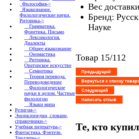
Философия->
Вес доставки
Языкознание.
Бренд: Русс
Филологические науки.
Риторика
->
Науке
Грамматика.
Фонетика. Письмо
Лексикология.
Диалекты
Общее языкознание
Ономастика
Товар 15/112
Риторика.
Ораторское искусство
Семиотика
Теория перевода.
Переводоведение
Филологические
науки в целом. Частные
филологии
Языки мира
Религия->
Энциклопедии, словари,
справочники->
Те, кто купи
Учебная литература->
Фантастика. Фэнтези.
Триллеры->