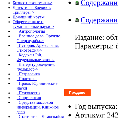
Содержани
Бизнес и экономика->
Детективы. Боевики.
Триллеры->
Домашний круг->
Содержани
Общественные и
гуманитарные науки
->
Антропология
Издание: обл
Военное дело. Оружие.
Спецслужбы->
Параметры: ф
История. Археология.
Этнография->
Кодексы РФ,
Федеральные законы
Литературоведение.
Фольклор->
Педагогика
Политика
Право. Юридические
науки
Психология
Социология
Средства массовой
Год выпуска:
информации. Книжное
дело
Артикул: 24
Статистика. Демография