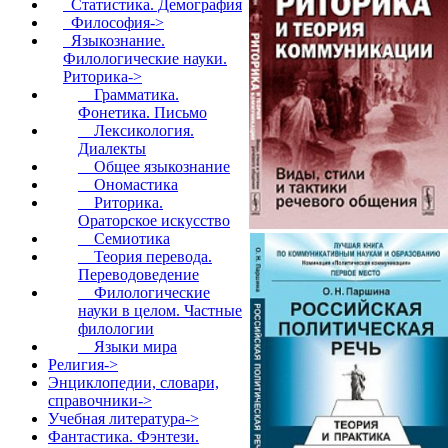
Статистика. Демография
Философия->
Языкознание.
Филологические науки.
Риторика
->
Грамматика.
Фонетика. Письмо
Лексикология.
Диалекты
Общее языкознание
Ономастика
Риторика.
Ораторское искусство
Семиотика
Теория перевода.
Переводоведение
Филологические
науки в целом. Частные
филологии
Языки мира
Религия->
Энциклопедии, словари,
справочники->
Учебная литература->
Фантастика. Фэнтези.