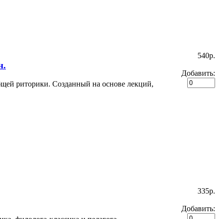
540p.
н.
Добавить:
бщей риторики. Созданный на основе лекций,
335p.
Добавить: