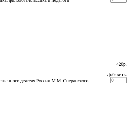
ика, филолога-классика и педагога
420p.
Добавить:
твенного деятеля России М.М. Сперанского,