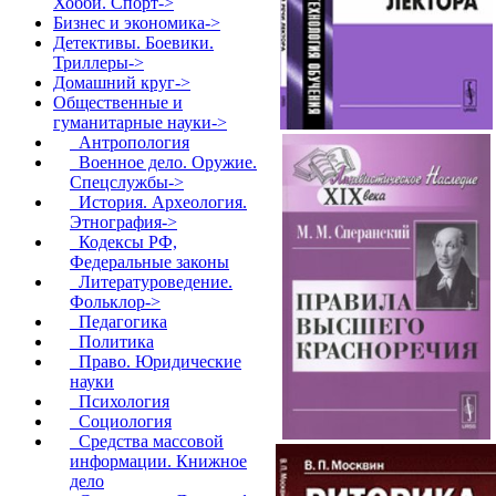
Хобби. Спорт->
Бизнес и экономика->
Детективы. Боевики.
Триллеры->
Домашний круг->
Общественные и
гуманитарные науки
->
Антропология
Военное дело. Оружие.
Спецслужбы->
История. Археология.
Этнография->
Кодексы РФ,
Федеральные законы
Литературоведение.
Фольклор->
Педагогика
Политика
Право. Юридические
науки
Психология
Социология
Средства массовой
информации. Книжное
дело