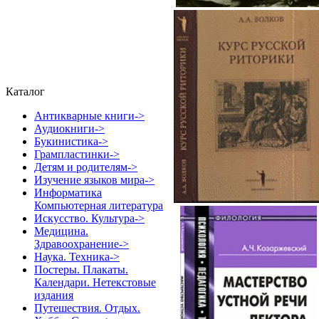
Каталог
Антикварные книги->
Аудиокниги->
Букинистика->
Грампластинки->
Детям и родителям->
Изучение языков мира->
Информатика
Компьютерная литература
Искусство. Культура->
Медицина.
Здравоохранение->
Наука. Техника->
Постеры. Плакаты.
Календари. Нетекстовые
издания
Путешествия. Отдых.