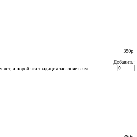
350p.
Добавить:
 лет, и порой эта традиция заслоняет сам
380p.