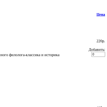
Цена
220p.
Добавить:
нного филолога-классика и историка