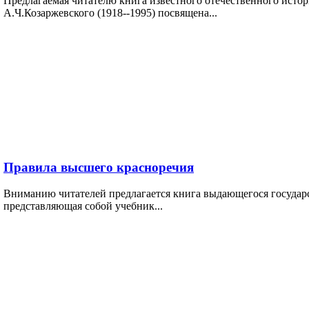
Предлагаемая читателю книга известного отечественного истор
А.Ч.Козаржевского (1918--1995) посвящена...
Правила высшего красноречия
Вниманию читателей предлагается книга выдающегося государс
представляющая собой учебник...