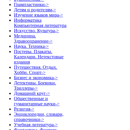
Грампластинки->
Детям и родителям->
Изучение языков мира->
Информатика
Компьютерная литература
Искусство. Культура->
Медицина.
Здравоохранение->
Наука. Техника->
Постеры. Плакаты.
Календари. Нетекстовые
издания
Путешествия. Отдых.
Хобби. Спорт->
Бизнес и экономика->
Детективы. Боевики.
Триллеры->
Домашний круг->
Общественные и
гуманитарные науки->
Религия->
Энциклопедии, словари,
справочники->
Учебная литература->
Фантастика. Фэнтези.