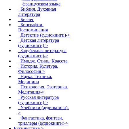
французском языке
Библия. Духовная
литература
Бизнес
Биографии.
Воспоминания
Детектив (аудиокниги)->
Детская литература
(аудиокниги)->
Зарубежная литература
(аудиокниги)->
Имидж. Стиль. Красота
История. Культура.
Философия->
Наука. Техника.
Медицина
Психология. Эзотерика.
Медитация->
Русская литература
(аудиокниги)->
Учебники (аудиокниги)-
>
Фантастика, фэнтези,
триллеры (аудиокниги)->
Букинистика->