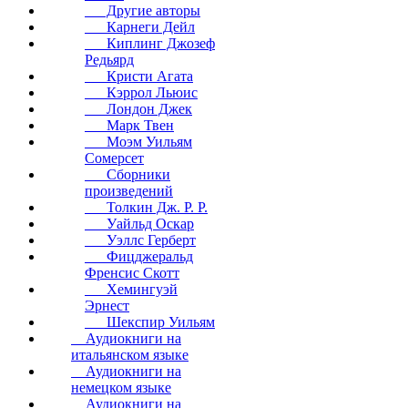
Другие авторы
Карнеги Дейл
Киплинг Джозеф
Редьярд
Кристи Агата
Кэррол Льюис
Лондон Джек
Марк Твен
Моэм Уильям
Сомерсет
Сборники
произведений
Толкин Дж. Р. Р.
Уайльд Оскар
Уэллс Герберт
Фицджеральд
Френсис Скотт
Хемингуэй
Эрнест
Шекспир Уильям
Аудиокниги на
итальянском языке
Аудиокниги на
немецком языке
Аудиокниги на