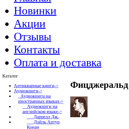
Новинки
Акции
Отзывы
Контакты
Оплата и доставка
Каталог
Фицджеральд
Антикварные книги->
Аудиокниги
->
Аудиокниги на
иностранных языках
->
Аудиокниги на
английском языке
->
Даррелл Дж.
Дойль Артур
Конан