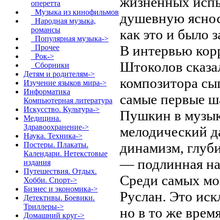
жизненных испы
оперетта
Музыка из кинофильмов
душевную ясност
Народная музыка,
романсы
как это и было 
Популярная музыка->
В интервью кор
Прочее
Рок->
Штоколов сказа
Сборники
Детям и родителям->
композитора сы
Изучение языков мира->
Информатика
самые первые ша
Компьютерная литература
Искусство. Культура->
Пушкин в музык
Медицина.
Здравоохранение->
мелодический да
Наука. Техника->
динамизм, глуби
Постеры. Плакаты.
Календари. Нетекстовые
— подлинная на
издания
Путешествия. Отдых.
Среди самых мо
Хобби. Спорт->
Бизнес и экономика->
Руслан. Это ис
Детективы. Боевики.
Триллеры->
но в то же вре
Домашний круг->