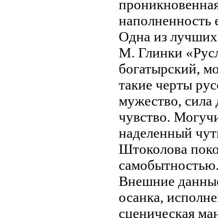
проникновенная
наполненность 
Одна из лучших
М. Глинки «Рус
богатырский, м
такие черты рус
мужество, сила 
чувство. Могучи
наделенный чут
Штоколова поко
самобытностью
Внешние данные
осанка, исполне
сценическая ма