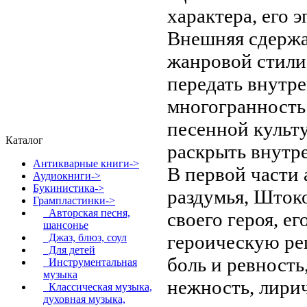
характера, его 
Внешняя сдержа
жанровой стили
передать внутр
многогранность
песенной культ
Каталог
раскрыть внутр
Антикварные книги->
В первой части 
Аудиокниги->
Букинистика->
раздумья, Шток
Грампластинки
->
Авторская песня,
своего героя, е
шансонье
героическую ре
Джаз, блюз, соул
Для детей
боль и ревност
Инструментальная
музыка
нежность, лири
Классическая музыка,
духовная музыка,