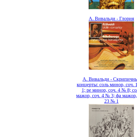
А. Вивальди - Глория
А. Вивальди - Скрипичн
концерты: соль минор, соч. 
1; ре минор, соч. 4 № 8; с
мажор, соч. 4 № 3; фа мажор,
23 № 1