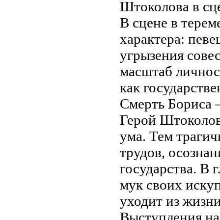
Штоколова в сц
В сцене в терем
характера: певе
угрызения совес
масштаб личнос
как государстве
Смерть Бориса 
Герой Штоколов
ума. Тем трагич
трудов, осознан
государства. В 
мук своих иску
уходит из жизн
Выступления на