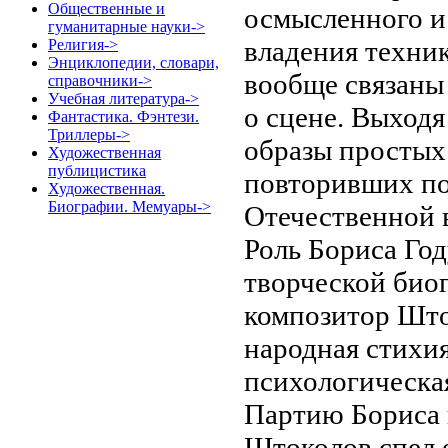
Общественные и
осмысленного и
гуманитарные науки->
владения техни
Религия->
Энциклопедии, словари,
вообще связаны
справочники->
Учебная литература->
о сцене. Выходя
Фантастика. Фэнтези.
Триллеры->
образы простых
Художественная
публицистика
повторивших по
Художественная.
Биографии. Мемуары->
Отечественной 
Роль Бориса Год
творческой био
композитор Што
народная стихия
психологическа
Партию Бориса 
Штоколов спел е