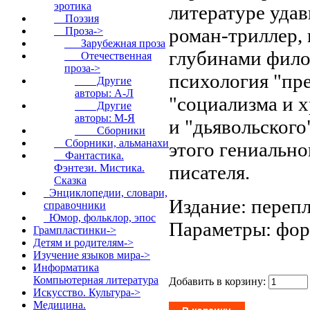
эротика
литературе уда
Поэзия
роман-триллер, 
Проза
->
Зарубежная проза
глубинами фило
Отечественная
проза
->
психология "пре
Другие
авторы: А-Л
"социализма и х
Другие
авторы: М-Я
и "дьявольского
Сборники
Сборники, альманахи
этого гениально
Фантастика.
писателя.
Фэнтези. Мистика.
Сказка
Энциклопедии, словари,
Издание: перепл
справочники
Юмор, фольклор, эпос
Параметры: форм
Грампластинки->
Детям и родителям->
Изучение языков мира->
Информатика
Компьютерная литература
Добавить в корзину:
Искусство. Культура->
Медицина.