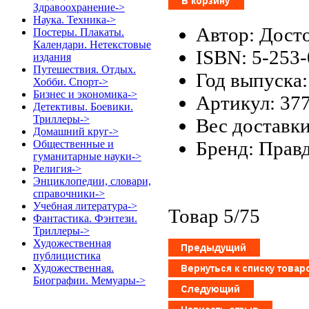
Здравоохранение->
Наука. Техника->
Автор: Дост
Постеры. Плакаты.
Календари. Нетекстовые
ISBN: 5-253
издания
Путешествия. Отдых.
Год выпуска:
Хобби. Спорт->
Бизнес и экономика->
Артикул: 37
Детективы. Боевики.
Триллеры->
Вес доставки
Домашний круг->
Бренд: Прав
Общественные и
гуманитарные науки->
Религия->
Энциклопедии, словари,
справочники->
Учебная литература->
Товар 5/75
Фантастика. Фэнтези.
Триллеры->
Художественная
публицистика
Художественная.
Биографии. Мемуары->