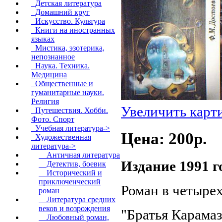
Детская литература
Домашний круг
Искусство. Культура
Книги на иностранных
языках
Мистика, эзотерика,
непознанное
Наука. Техника.
Медицина
Общественные и
гуманитарные науки.
Религия
Увеличить карт
Путешествия. Хобби.
Фото. Спорт
Учебная литература->
Цена: 200p.
Художественная
литература
->
Античная литература
Издание 1991 г
Детектив, боевик
Исторический и
приключенческий
Роман в четырех
роман
Литература средних
веков и возрождения
"Братья Карамаз
Любовный роман,