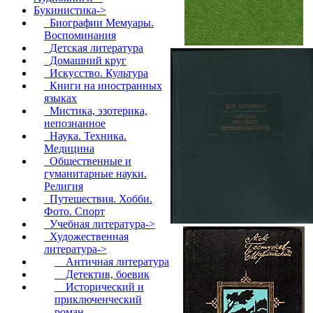
Букинистика
->
Биографии Мемуары.
Воспоминания
Детская литература
Домашний круг
Искусство. Культура
Книги на иностранных
языках
Мистика, эзотерика,
непознанное
Наука. Техника.
Медицина
Общественные и
гуманитарные науки.
Религия
Путешествия. Хобби.
Фото. Спорт
Учебная литература->
Художественная
литература
->
Античная литература
Детектив, боевик
Исторический и
приключенческий
роман