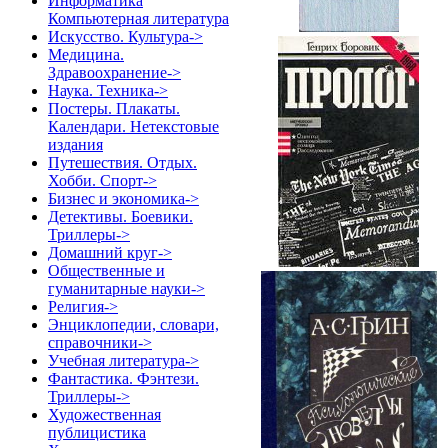
Информатика
Компьютерная литература
Искусство. Культура->
Медицина.
Здравоохранение->
Наука. Техника->
Постеры. Плакаты.
Календари. Нетекстовые
издания
Путешествия. Отдых.
Хобби. Спорт->
Бизнес и экономика->
Детективы. Боевики.
Триллеры->
Домашний круг->
Общественные и
гуманитарные науки->
Религия->
Энциклопедии, словари,
справочники->
Учебная литература->
Фантастика. Фэнтези.
Триллеры->
Художественная
публицистика