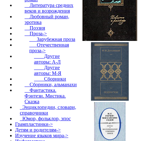
Литература средних
веков и возрождения
Любовный роман,
эротика
Поэзия
Проза
->
Зарубежная проза
Отечественная
проза
->
Другие
авторы: А-Л
Другие
авторы: М-Я
Сборники
Сборники, альманахи
Фантастика.
Фэнтези. Мистика.
Сказка
Энциклопедии, словари,
справочники
Юмор, фольклор, эпос
Грампластинки->
Детям и родителям->
Изучение языков мира->