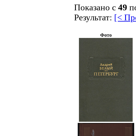
Показано с
49
п
Результат:
[< П
Фото