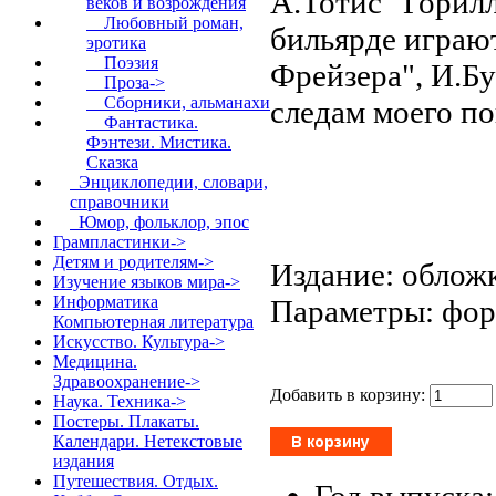
А.Тотис "Горилл
веков и возрождения
Любовный роман,
бильярде играю
эротика
Поэзия
Фрейзера", И.Б
Проза->
Сборники, альманахи
следам моего п
Фантастика.
Фэнтези. Мистика.
Сказка
Энциклопедии, словари,
справочники
Юмор, фольклор, эпос
Грампластинки->
Детям и родителям->
Издание: обложк
Изучение языков мира->
Информатика
Параметры: форм
Компьютерная литература
Искусство. Культура->
Медицина.
Здравоохранение->
Добавить в корзину:
Наука. Техника->
Постеры. Плакаты.
Календари. Нетекстовые
издания
Путешествия. Отдых.
Год выпуска: