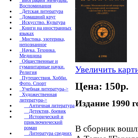
Биографии Мемуары.
Воспоминания
Детская литература
Домашний круг
Искусство. Культура
Книги на иностранных
языках
Мистика, эзотерика,
непознанное
Наука. Техника.
Медицина
Общественные и
гуманитарные науки.
Увеличить карт
Религия
Путешествия. Хобби.
Цена: 150p.
Фото. Спорт
Учебная литература->
Художественная
литература
->
Издание 1990 г
Античная литература
Детектив, боевик
Исторический и
приключенческий
В сборник вошл
роман
Литература средних