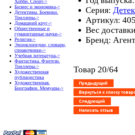
Хобби. Спорт->
Бизнес и экономика->
Серия:
Детек
Детективы. Боевики.
Артикул: 40
Триллеры->
Домашний круг->
Вес доставки
Общественные и
гуманитарные науки->
Бренд: Аген
Религия->
Энциклопедии, словари,
справочники->
Учебная литература->
Фантастика. Фэнтези.
Триллеры->
Товар 20/64
Художественная
публицистика
Художественная.
Биографии. Мемуары->