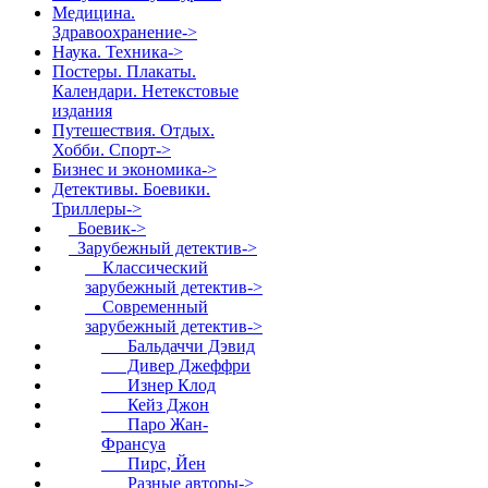
Медицина.
Здравоохранение->
Наука. Техника->
Постеры. Плакаты.
Календари. Нетекстовые
издания
Путешествия. Отдых.
Хобби. Спорт->
Бизнес и экономика->
Детективы. Боевики.
Триллеры
->
Боевик->
Зарубежный детектив
->
Классический
зарубежный детектив->
Современный
зарубежный детектив
->
Бальдаччи Дэвид
Дивер Джеффри
Изнер Клод
Кейз Джон
Паро Жан-
Франсуа
Пирс, Йен
Разные авторы->