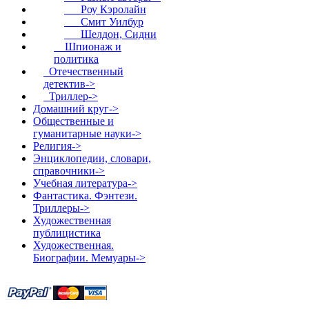
Роу Кэролайн
Смит Уилбур
Шелдон, Сидни
Шпионаж и
политика
Отечественный
детектив->
Триллер->
Домашний круг->
Общественные и
гуманитарные науки->
Религия->
Энциклопедии, словари,
справочники->
Учебная литература->
Фантастика. Фэнтези.
Триллеры->
Художественная
публицистика
Художественная.
Биографии. Мемуары->