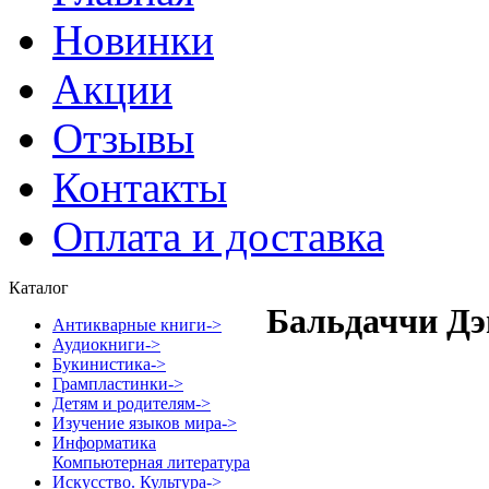
Новинки
Акции
Отзывы
Контакты
Оплата и доставка
Каталог
Бальдаччи Дэ
Антикварные книги->
Аудиокниги->
Букинистика->
Грампластинки->
Детям и родителям->
Изучение языков мира->
Информатика
Компьютерная литература
Искусство. Культура->