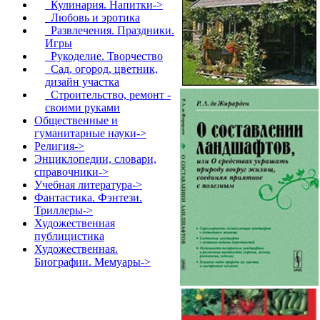
Кулинария. Напитки->
Любовь и эротика
Развлечения. Праздники.
Игры
Рукоделие. Творчество
Сад, огород, цветник,
дизайн участка
Строительство, ремонт -
своими руками
Общественные и
гуманитарные науки->
Религия->
Энциклопедии, словари,
справочники->
Учебная литература->
Фантастика. Фэнтези.
Триллеры->
Художественная
публицистика
Художественная.
Биографии. Мемуары->