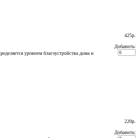
425p.
Добавить:
еделяется уровнем благоустройства дома и
220p.
Добавить: