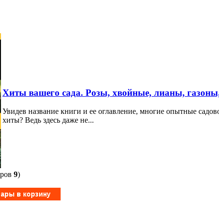
Хиты вашего сада. Розы, хвойные, лианы, газоны
Увидев название книги и ее оглавление, многие опытные садово
хиты? Ведь здесь даже не...
аров
9
)