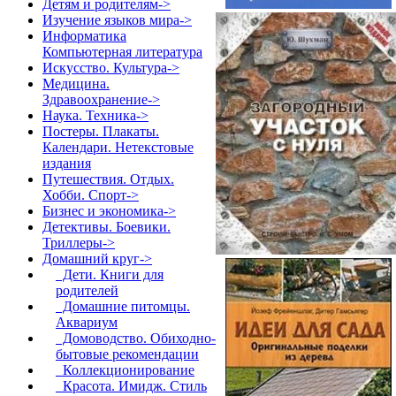
Детям и родителям->
Изучение языков мира->
Информатика
Компьютерная литература
Искусство. Культура->
Медицина.
Здравоохранение->
Наука. Техника->
Постеры. Плакаты.
Календари. Нетекстовые
издания
Путешествия. Отдых.
Хобби. Спорт->
Бизнес и экономика->
Детективы. Боевики.
Триллеры->
Домашний круг
->
Дети. Книги для
родителей
Домашние питомцы.
Аквариум
Домоводство. Обиходно-
бытовые рекомендации
Коллекционирование
Красота. Имидж. Стиль