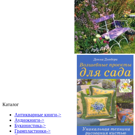
Каталог
Антикварные книги->
Аудиокниги->
Букинистика->
Грампластинки->