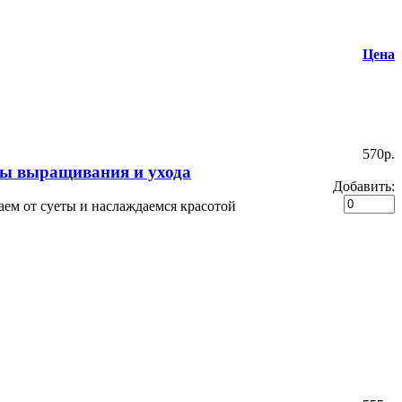
Цена
570p.
вы выращивания и ухода
Добавить:
аем от суеты и наслаждаемся красотой