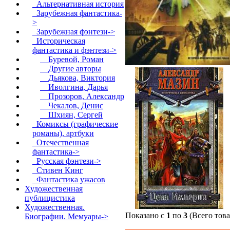
Альтернативная история
Зарубежная фантастика-
>
Зарубежная фэнтези->
Историческая
фантастика и фэнтези
->
Буревой, Роман
Другие авторы
Дьякова, Виктория
Иволгина, Дарья
Прозоров, Александр
Чекалов, Денис
Шхиян, Сергей
Комиксы (графические
романы), артбуки
Отечественная
фантастика->
Русская фэнтези->
Стивен Кинг
Фантастика ужасов
Художественная
публицистика
Художественная.
Показано с
1
по
3
(Всего тов
Биографии. Мемуары->