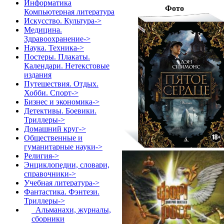
Информатика
Фото
Компьютерная литература
Искусство. Культура->
Медицина.
Здравоохранение->
Наука. Техника->
Постеры. Плакаты.
Календари. Нетекстовые
издания
Путешествия. Отдых.
Хобби. Спорт->
Бизнес и экономика->
Детективы. Боевики.
Триллеры->
Домашний круг->
Общественные и
гуманитарные науки->
Религия->
Энциклопедии, словари,
справочники->
Учебная литература->
Фантастика. Фэнтези.
Триллеры
->
Альманахи, журналы,
сборники