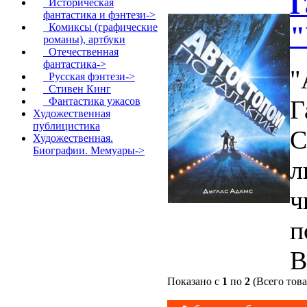
Г
Историческая
фантастика и фэнтези->
"
Комиксы (графические
романы), артбуки
Отечественная
фантастика->
"
Русская фэнтези->
Стивен Кинг
Фантастика ужасов
Г
Художественная
публицистика
С
Художественная.
Биографии. Мемуары->
л
ч
п
В
Показано с
1
по
2
(Всего тов