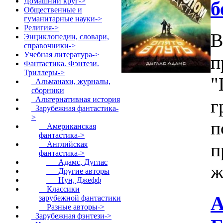
Домашний круг->
б
Общественные и
гуманитарные науки->
Религия->
В
Энциклопедии, словари,
справочники->
Учебная литература->
п
Фантастика. Фэнтези.
Триллеры
->
"
Альманахи, журналы,
сборники
Альтернативная история
г
Зарубежная фантастика
-
>
п
Американская
фантастика->
п
Английская
фантастика
->
Адамс, Дуглас
ж
Другие авторы
Нун, Джефф
Классики
А
зарубежной фантастики
Разные авторы->
Зарубежная фэнтези->