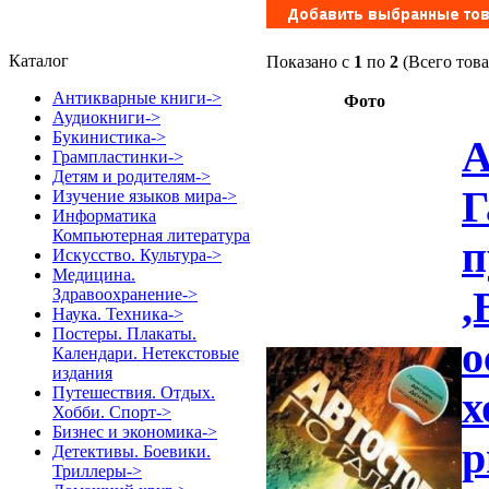
Каталог
Показано с
1
по
2
(Всего тов
Антикварные книги->
Фото
Аудиокниги->
Букинистика->
А
Грампластинки->
Детям и родителям->
Г
Изучение языков мира->
Информатика
Компьютерная литература
п
Искусство. Культура->
Медицина.
,
Здравоохранение->
Наука. Техника->
Постеры. Плакаты.
о
Календари. Нетекстовые
издания
Путешествия. Отдых.
х
Хобби. Спорт->
Бизнес и экономика->
р
Детективы. Боевики.
Триллеры->