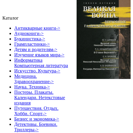
Каталог
Антикварные книги->
Аудиокниги->
Букинистика->
Грампластинки->
Детям и родителям->
Изучение языков мира->
Информатика
Компьютерная литература
Искусство. Культура->
Медицина.
Здравоохранение->
Наука. Техника->
Постеры. Плакаты.
Календари. Нетекстовые
издания
Путешествия. Отдых.
Хобби. Спорт->
Бизнес и экономика->
Детективы. Боевики.
Триллеры->