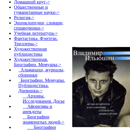
Домашний круг->
Общественные и
гуманитарные науки->
Религия->
Энциклопедии, словари,
справочники->
Учебная литература->
Фантастика. Фэнтези.
Триллеры->
Художественная
публицистика
Художественная.
Биографии. Мемуары
->
Альманахи, журналы,
сборники
Биографии. Мемуары.
Публицистика.
Дневники
->
Архивы.
Исследования. Досье
Афоризмы и
анекдоты
Биографии
знаменитых людей
->
Биографии