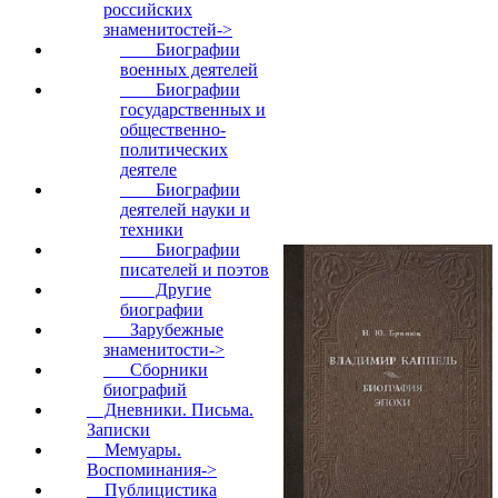
российских
знаменитостей
->
Биографии
военных деятелей
Биографии
государственных и
общественно-
политических
деятеле
Биографии
деятелей науки и
техники
Биографии
писателей и поэтов
Другие
биографии
Зарубежные
знаменитости->
Сборники
биографий
Дневники. Письма.
Записки
Мемуары.
Воспоминания->
Публицистика