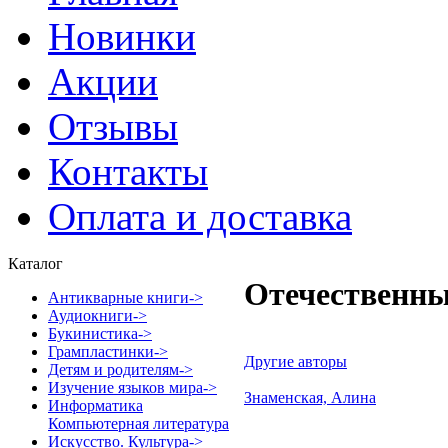
Новинки
Акции
Отзывы
Контакты
Оплата и доставка
Каталог
Отечественны
Антикварные книги->
Аудиокниги->
Букинистика->
Грампластинки->
Другие авторы
Детям и родителям->
Изучение языков мира->
Знаменская, Алина
Информатика
Компьютерная литература
Искусство. Культура->