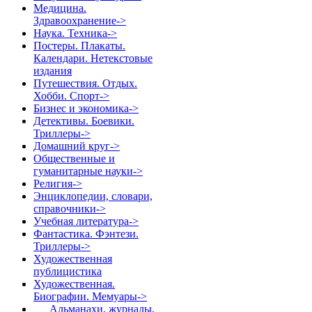
Медицина.
Здравоохранение->
Наука. Техника->
Постеры. Плакаты.
Календари. Нетекстовые
издания
Путешествия. Отдых.
Хобби. Спорт->
Бизнес и экономика->
Детективы. Боевики.
Триллеры->
Домашний круг->
Общественные и
гуманитарные науки->
Религия->
Энциклопедии, словари,
справочники->
Учебная литература->
Фантастика. Фэнтези.
Триллеры->
Художественная
публицистика
Художественная.
Биографии. Мемуары
->
Альманахи, журналы,