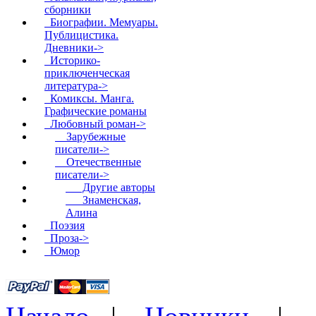
сборники
Биографии. Мемуары.
Публицистика.
Дневники->
Историко-
приключенческая
литература->
Комиксы. Манга.
Графические романы
Любовный роман
->
Зарубежные
писатели->
Отечественные
писатели
->
Другие авторы
Знаменская,
Алина
Поэзия
Проза->
Юмор