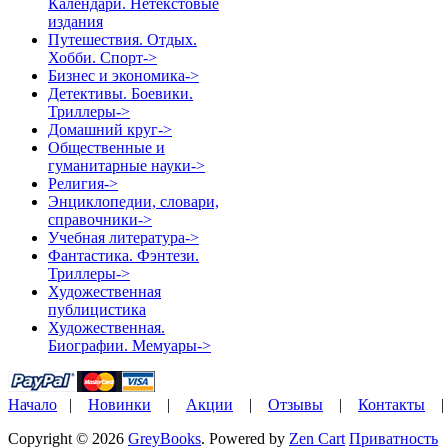
Календари. Нетекстовые
издания
Путешествия. Отдых.
Хобби. Спорт->
Бизнес и экономика->
Детективы. Боевики.
Триллеры->
Домашний круг->
Общественные и
гуманитарные науки->
Религия->
Энциклопедии, словари,
справочники->
Учебная литература->
Фантастика. Фэнтези.
Триллеры->
Художественная
публицистика
Художественная.
Биографии. Мемуары->
Начало
|
Новинки
|
Акции
|
Отзывы
|
Контакты
Copyright © 2026
GreyBooks
. Powered by
Zen Cart
Приватность