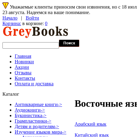
Уважаемые клиенты приносим свои извинения, но с 18 июля 
23 августа. Надеемся на ваше понимание.
Начало
|
Войти
Корзина:
в корзине:
0
Главная
Новинки
Акции
Отзывы
Контакты
Оплата и доставка
Каталог
Восточные я
Антикварные книги->
Аудиокниги->
Букинистика->
Грампластинки->
Арабский язык
Детям и родителям->
Изучение языков мира
->
Китайский язык