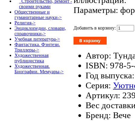
Строительство, ремонт -
своими руками
Параметры: форм
Общественные и
гуманитарные науки->
Религия->
Добавить в корзину:
Энциклопедии, словари,
справочники->
Учебная литература->
Фантастика. Фэнтези.
Триллеры->
Автор: Тунда
Художественная
публицистика
ISBN: 978-5
Художественная.
Биографии. Мемуары->
Год выпуска:
Серия:
Уютн
Артикул: 23
Вес доставки
Бренд: Вече