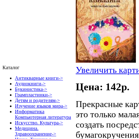
Увеличить карт
Каталог
Антикварные книги->
Аудиокниги->
Цена: 142p.
Букинистика->
Грампластинки->
Детям и родителям->
Прекрасные кар
Изучение языков мира->
Информатика
это только мала
Компьютерная литература
создать посред
Искусство. Культура->
Медицина.
бумагокручения.
Здравоохранение->