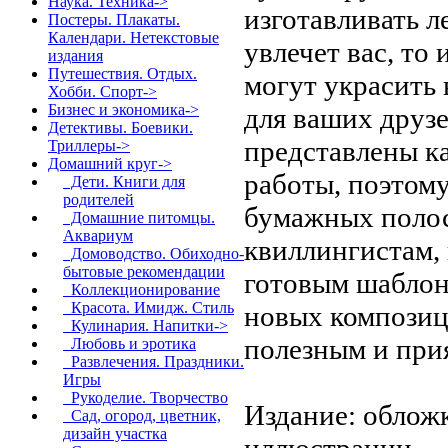
Наука. Техника->
изготавливать л
Постеры. Плакаты.
Календари. Нетекстовые
увлечет вас, то
издания
Путешествия. Отдых.
могут украсить
Хобби. Спорт->
Бизнес и экономика->
для ваших друзе
Детективы. Боевики.
представлены ка
Триллеры->
Домашний круг
->
работы, поэтом
Дети. Книги для
родителей
бумажных полос
Домашние питомцы.
Аквариум
квиллингистам,
Домоводство. Обиходно-
бытовые рекомендации
готовым шаблон
Коллекционирование
Красота. Имидж. Стиль
новых композици
Кулинария. Напитки->
полезным и при
Любовь и эротика
Развлечения. Праздники.
Игры
Рукоделие. Творчество
Издание: обложк
Сад, огород, цветник,
дизайн участка
иллюстрации.