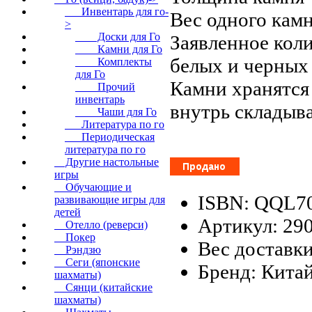
Инвентарь для го
-
Вес одного камн
>
Доски для Го
Заявленное коли
Камни для Го
белых и черных
Комплекты
для Го
Камни хранятся
Прочий
инвентарь
внутрь складыв
Чаши для Го
Литература по го
Периодическая
литература по го
Другие настольные
игры
Обучающие и
ISBN: QQL7
развивающие игры для
детей
Артикул: 29
Отелло (реверси)
Покер
Вес доставки
Рэндзю
Сеги (японские
Бренд: Кита
шахматы)
Сянци (китайские
шахматы)