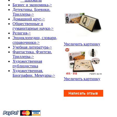
Шахматы
Бизнес и экономика->
Детективы. Боевики.
Триллеры->
Домашний круг->
Общественные и
гуманитарные науки->
Религия->
Энциклопедии, словари,
справочники->
Увеличить картинку
Учебная литература->
Фантастика. Фэнтези.
Триллеры->
Художественная
публицистика
Художественная.
Биографии. Мемуары->
Увеличить картинку