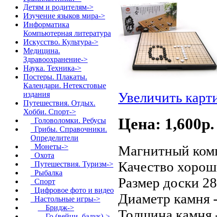
Детям и родителям->
Изучение языков мира->
Информатика
Компьютерная литература
Искусство. Культура->
Медицина.
Здравоохранение->
Наука. Техника->
Постеры. Плакаты.
Календари. Нетекстовые
Увеличить карт
издания
Путешествия. Отдых.
Хобби. Спорт
->
Цена: 1,600p.
Головоломки. Ребусы
Грибы. Справочники.
Определители
Монеты->
Магнитный комп
Охота
Качество хорош
Путешествия. Туризм->
Рыбалка
Размер доски 28
Спорт
Цифровое фото и видео
Диаметр камня -
Настольные игры
->
Бридж->
Толщина камня -
Го (вейци, бадук)
->