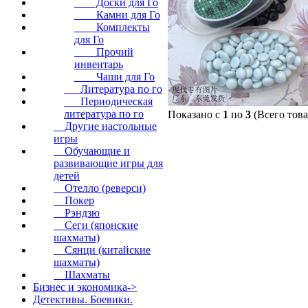
Доски для Го
Камни для Го
Комплекты
для Го
Прочий
инвентарь
Чаши для Го
Литература по го
Периодическая
литература по го
Показано с
1
по
3
(Всего тов
Другие настольные
игры
Обучающие и
развивающие игры для
детей
Отелло (реверси)
Покер
Рэндзю
Сеги (японские
шахматы)
Сянци (китайские
шахматы)
Шахматы
Бизнес и экономика->
Детективы. Боевики.