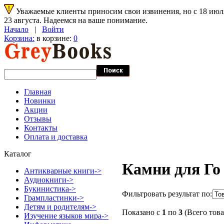
Уважаемые клиенты приносим свои извинения, но с 18 июля 
23 августа. Надеемся на ваше понимание.
Начало
|
Войти
Корзина:
в корзине:
0
Главная
Новинки
Акции
Отзывы
Контакты
Оплата и доставка
Каталог
Камни для Го
Антикварные книги->
Аудиокниги->
Букинистика->
Фильтровать результат по:
Грампластинки->
Детям и родителям->
Показано с
1
по
3
(Всего тов
Изучение языков мира->