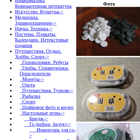
Информатика
Фото
Компьютерная литература
Искусство. Культура->
Медицина.
Здравоохранение->
Наука. Техника->
Постеры. Плакаты.
Календари. Нетекстовые
издания
Путешествия. Отдых.
Хобби. Спорт
->
Головоломки. Ребусы
Грибы. Справочники.
Определители
Монеты->
Охота
Путешествия. Туризм->
Рыбалка
Спорт
Цифровое фото и видео
Настольные игры
->
Бридж->
Го (вейци, бадук)
->
Инвентарь для го
-
>