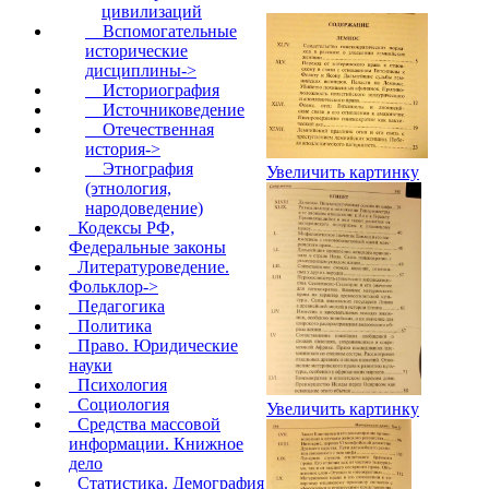
цивилизаций
Вспомогательные
исторические
дисциплины->
Историография
Источниковедение
Отечественная
история->
Этнография
Увеличить картинку
(этнология,
народоведение)
Кодексы РФ,
Федеральные законы
Литературоведение.
Фольклор->
Педагогика
Политика
Право. Юридические
науки
Психология
Социология
Увеличить картинку
Средства массовой
информации. Книжное
дело
Статистика. Демография