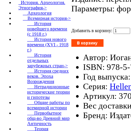
История. Археология.
Параметры: форм
Этнография
->
Археология
Всемирная история
->
История
новейшего времени
Добавить в корзину:
(с 1918 г.)
История нового
времени (XVI - 1918
г.)
Автор: Иога
История
отдельных
ISBN: 978-5
зарубежных стран->
История средних
Год выпуска:
веков. Эпоха
Возрождения
Серия:
Helle
Нетрадиционные
исторические теории
Артикул: 37
и гипотезы
Общие работы по
Вес доставки
всемирной истории
Бренд: Изда
Первобытное
общ-во Древний мир
Античность
Теория