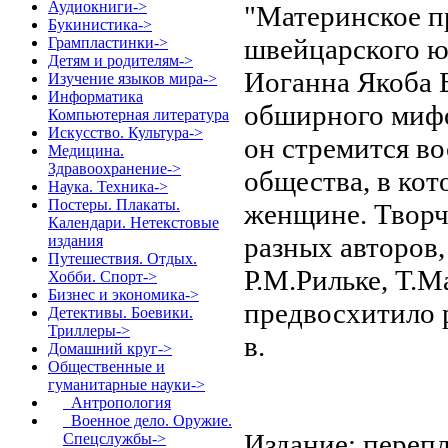
Аудиокниги->
"Материнское п
Букинистика->
швейцарского ю
Грампластинки->
Детям и родителям->
Иоганна Якоба Б
Изучение языков мира->
Информатика
обширного мифо
Компьютерная литература
Искусство. Культура->
он стремится во
Медицина.
Здравоохранение->
общества, в кот
Наука. Техника->
Постеры. Плакаты.
женщине. Творч
Календари. Нетекстовые
разных авторов,
издания
Путешествия. Отдых.
Р.М.Рильке, Т.М
Хобби. Спорт->
Бизнес и экономика->
предвосхитило 
Детективы. Боевики.
Триллеры->
в.
Домашний круг->
Общественные и
гуманитарные науки
->
Антропология
Военное дело. Оружие.
Издание: перепл
Спецслужбы->