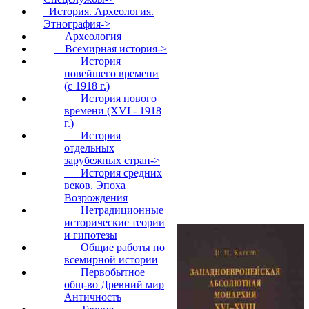
История. Археология.
Этнография
->
Археология
Всемирная история
->
История
новейшего времени
(с 1918 г.)
История нового
времени (XVI - 1918
г.)
История
отдельных
зарубежных стран->
История средних
веков. Эпоха
Возрождения
Нетрадиционные
исторические теории
и гипотезы
Общие работы по
всемирной истории
Первобытное
общ-во Древний мир
Античность