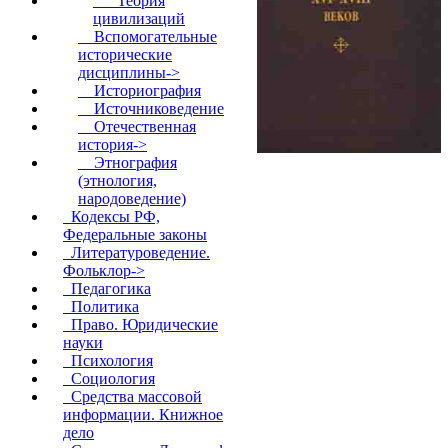
Теория
цивилизаций
Вспомогательные
исторические
дисциплины->
Историография
Источниковедение
Отечественная
история->
Этнография
(этнология,
народоведение)
Кодексы РФ,
Федеральные законы
Литературоведение.
Фольклор->
Педагогика
Политика
Право. Юридические
науки
Психология
Социология
Средства массовой
информации. Книжное
дело