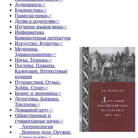
Аудиокниги->
Букинистика->
Грампластинки->
Детям и родителям->
Изучение языков мира->
Информатика
Компьютерная литература
Искусство. Культура->
Медицина.
Здравоохранение->
Наука. Техника->
Постеры. Плакаты.
Календари. Нетекстовые
издания
Путешествия. Отдых.
Хобби. Спорт->
Бизнес и экономика->
Детективы. Боевики.
Триллеры->
Домашний круг->
Общественные и
гуманитарные науки
->
Антропология
Военное дело. Оружие.
Спецслужбы->