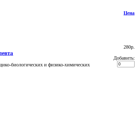
Цена
280p.
певта
Добавить:
едико-биологических и физико-химических