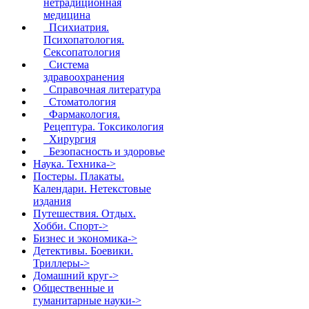
нетрадиционная
медицина
Психиатрия.
Психопатология.
Сексопатология
Система
здравоохранения
Справочная литература
Стоматология
Фармакология.
Рецептура. Токсикология
Хирургия
Безопасность и здоровье
Наука. Техника->
Постеры. Плакаты.
Календари. Нетекстовые
издания
Путешествия. Отдых.
Хобби. Спорт->
Бизнес и экономика->
Детективы. Боевики.
Триллеры->
Домашний круг->
Общественные и
гуманитарные науки->