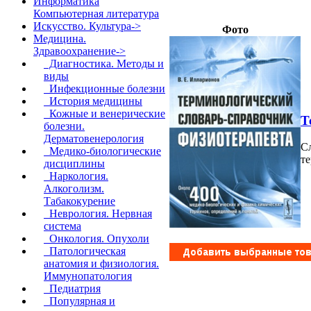
Информатика
Компьютерная литература
Искусство. Культура->
Фото
Медицина.
Здравоохранение
->
Диагностика. Методы и
виды
Инфекционные болезни
История медицины
Кожные и венерические
Т
болезни.
Дерматовенерология
С
Медико-биологические
те
дисциплины
Наркология.
Алкоголизм.
Табакокурение
Неврология. Нервная
система
Онкология. Опухоли
Патологическая
анатомия и физиология.
Иммунопатология
Педиатрия
Популярная и