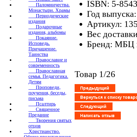
ISBN: 5-854
Паломничества.
Монастыри. Храмы
Год выпуска:
Периодические
издания
Артикул: 13
Подарочные
Вес доставки
издания, альбомы
Покаяние.
Бренд: МБЦ 
Исповедь.
Причащение.
Таинства
Православие и
современность
Православная
Товар 1/26
семья. Педагогика.
Детям
Проповеди,
поучения, беседы,
письма
Псалтирь
Священное
Предание
Творения святых
отцов
Христианство.
Общие представления