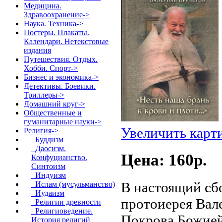
Медицина.
Здравоохранение->
Наука. Техника->
Постеры. Плакаты.
Календари. Нетекстовые
издания
Путешествия. Отдых.
Хобби. Спорт->
Бизнес и экономика->
Детективы. Боевики.
Триллеры->
Домашний круг->
Общественные и
гуманитарные науки->
Увеличить карт
Религия
->
Буддизм
Даосизм.
Цена: 160p.
Конфуцианство.
Синтоизм
Индуизм
В настоящий сб
Ислам (мусульманство)
Иудаизм
протоиерея Вале
Религии древности
Религиоведение.
Покрова Божией
История религий