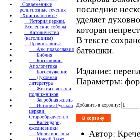
Современные
последние неско
религиозные течения
Христианство
->
уделяет духовно
История церкви.
Вселенские соборы
которая непрест
Католичество
В тексте сохран
(католицизм)
Православие
->
батюшки.
Азы православия
Библия
Богословие.
Апологетика
Издание: перепл
Богослужение
Духовная
Параметры: форм
литература
Жития святых и
подвижников
Загробная жизнь
Добавить в корзину:
История Русской
церкви.
Старообрядчество
Календари,
ежедневники
Автор: Креч
Молитвословы
Новый Завет