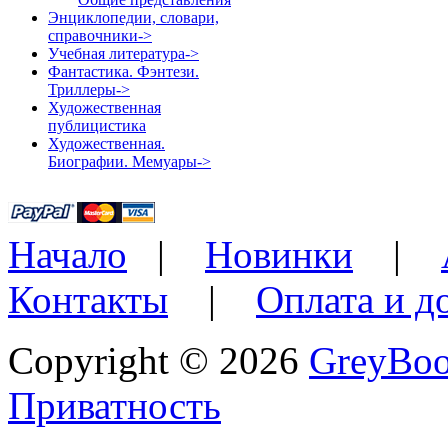
Энциклопедии, словари,
справочники->
Учебная литература->
Фантастика. Фэнтези.
Триллеры->
Художественная
публицистика
Художественная.
Биографии. Мемуары->
Начало
|
Новинки
|
Контакты
|
Оплата и д
Copyright © 2026
GreyBo
Приватность