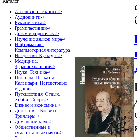
Каталог
Антикварные книги->
Аудиокниги->
Букинистика->
Грампластинки->
Детям и родителям->
Изучение языков мира->
Информатика
Компьютерная литература
Искусство. Культура->
Медицина.
Здравоохранение->
Наука. Техника->
Постеры. Плакаты.
Календари. Нетекстовые
издания
Путешествия. Отдых.
Хобби. Спорт->
Бизнес и экономика->
Детективы. Боевики.
Триллеры->
Домашний круг->
Общественные и
гуманитарные науки->