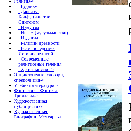
Религия
->
Буддизм
Даосизм.
Конфуцианство.
Синтоизм
Индуизм
Ислам (мусульманство)
Иудаизм
Религии древности
Религиоведение.
История религий
Современные
религиозные течения
Христианство->
Энциклопедии, словари,
справочники->
Учебная литература->
Фантастика. Фэнтези.
Триллеры->
Художественная
публицистика
Художественная.
Биографии. Мемуары->