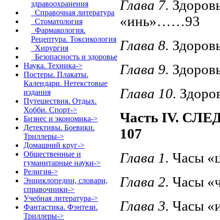
Глава 7.
Здоровь
здравоохранения
Справочная литература
«инь»……93
Стоматология
Фармакология.
Рецептура. Токсикология
Глава 8.
Здоров
Хирургия
Безопасность и здоровье
Глава 9.
Здоров
Наука. Техника->
Постеры. Плакаты.
Календари. Нетекстовые
Глава 10.
Здоро
издания
Путешествия. Отдых.
Хобби. Спорт->
Часть IV. С
Бизнес и экономика->
Детективы. Боевики.
107
Триллеры->
Домашний круг->
Глава 1.
Часы 
Общественные и
гуманитарные науки->
Религия->
Глава 2.
Часы 
Энциклопедии, словари,
справочники->
Учебная литература->
Глава 3.
Часы 
Фантастика. Фэнтези.
Триллеры->