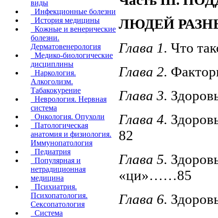
виды
Инфекционные болезни
ЛЮДЕЙ РАЗН
История медицины
Кожные и венерические
болезни.
Глава 1.
Что так
Дерматовенерология
Медико-биологические
дисциплины
Глава 2.
Фактор
Наркология.
Алкоголизм.
Табакокурение
Глава 3.
Здоров
Неврология. Нервная
система
Глава 4.
Здоров
Онкология. Опухоли
Патологическая
82
анатомия и физиология.
Иммунопатология
Педиатрия
Глава 5.
Здоровь
Популярная и
нетрадиционная
«ци»……85
медицина
Психиатрия.
Глава 6.
Здоров
Психопатология.
Сексопатология
Система