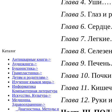
Глава 4.
Уши…
Глава 5.
Глаз и
Глава 6.
Сердц
Глава 7.
Легки
Глава 8.
Селезе
Каталог
Антикварные книги->
Глава 9.
Печен
Аудиокниги->
Букинистика->
Грампластинки->
Глава 10.
Почк
Детям и родителям->
Изучение языков мира->
Глава 11.
Кишеч
Информатика
Компьютерная литература
Искусство. Культура->
Глава 12.
Руки 
Медицина.
Здравоохранение
->
Диагностика. Методы и
Часть III. 