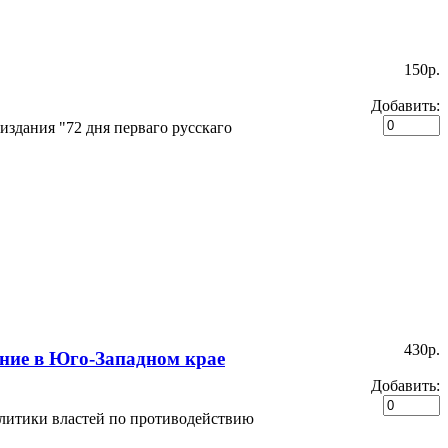
150p.
Добавить:
здания "72 дня перваго русскаго
430p.
ние в Юго-Западном крае
Добавить:
литики властей по противодействию