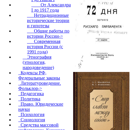
От Александра
I до 1917 года
Нетрадиционные
исторические теории
и гипотезы
Общие работы по
истории России->
Современная
история России (с
1991 года)
Этнография
(этнология,
народоведение)
Кодексы РФ,
Федеральные законы
Литературоведение.
Фольклор->
Педагогика
Политика
Право. Юридические
науки
Психология
Социология
Средства массовой