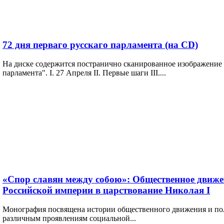
72 дня перваго русскаго парламента (на CD)
На диске содержится постранично сканированное изображение и
парламента". I. 27 Апреля II. Первые шаги III....
«Спор славян между собою»: Общественное движе
Российской империи в царствование Николая I
Монография посвящена истории общественного движения и по
различным проявлениям социальной...