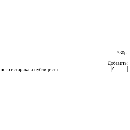
530p.
Добавить:
нного историка и публициста