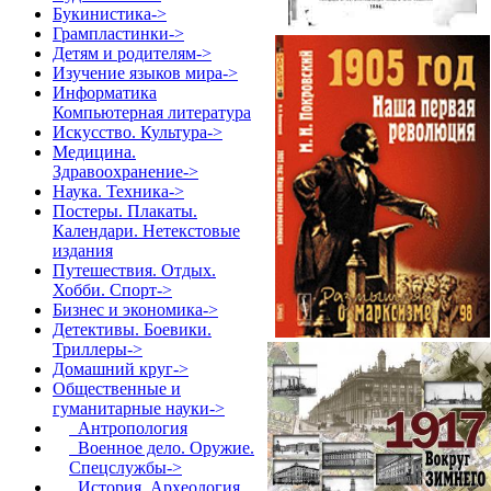
Букинистика->
Грампластинки->
Детям и родителям->
Изучение языков мира->
Информатика
Компьютерная литература
Искусство. Культура->
Медицина.
Здравоохранение->
Наука. Техника->
Постеры. Плакаты.
Календари. Нетекстовые
издания
Путешествия. Отдых.
Хобби. Спорт->
Бизнес и экономика->
Детективы. Боевики.
Триллеры->
Домашний круг->
Общественные и
гуманитарные науки
->
Антропология
Военное дело. Оружие.
Спецслужбы->
История. Археология.