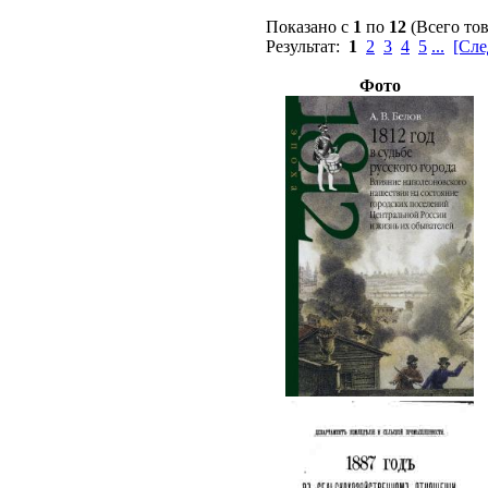
Показано с
1
по
12
(Всего то
Результат:
1
2
3
4
5
...
[Сле
Фото