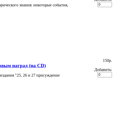
рического знания: некоторые события,
150p.
овым наград (на CD)
Добавить:
издания "25, 26 и 27 присуждение