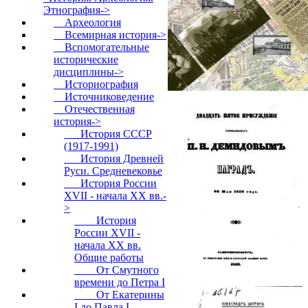
Этнография
->
Археология
Всемирная история->
Вспомогательные
исторические
дисциплины->
Историография
Источниковедение
Отечественная
история
->
История CCCP
(1917-1991)
История Древней
Руси. Средневековье
История России
XVII - начала ХХ вв.
-
>
История
России XVII -
начала ХХ вв.
Общие работы
От Смутного
времени до Петра I
От Екатерины
I до Павла I