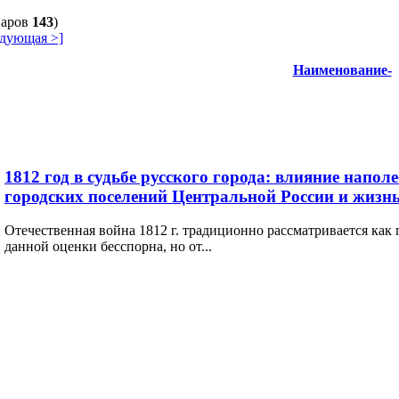
варов
143
)
дующая >]
Наименование-
1812 год в судьбе русского города: влияние напол
городских поселений Центральной России и жизн
Отечественная война 1812 г. традиционно рассматривается как
данной оценки бесспорна, но от...