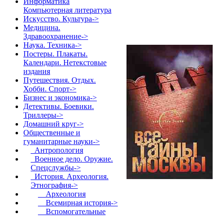
Информатика
Компьютерная литература
Искусство. Культура->
Медицина.
Здравоохранение->
Наука. Техника->
Постеры. Плакаты.
Календари. Нетекстовые
издания
Путешествия. Отдых.
Хобби. Спорт->
Бизнес и экономика->
Детективы. Боевики.
Триллеры->
Домашний круг->
Общественные и
гуманитарные науки
->
Антропология
Военное дело. Оружие.
Спецслужбы->
История. Археология.
Этнография
->
Археология
Всемирная история->
Вспомогательные