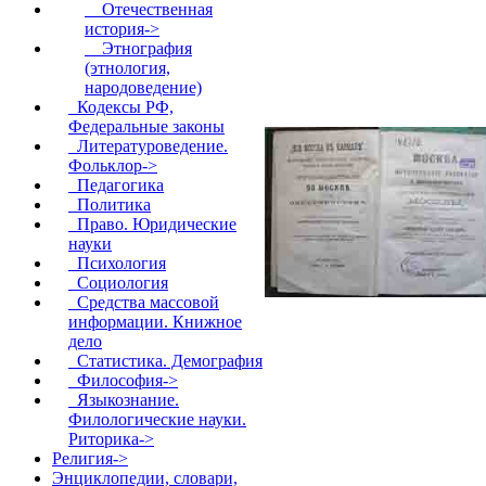
Отечественная
история->
Этнография
(этнология,
народоведение)
Кодексы РФ,
Федеральные законы
Литературоведение.
Фольклор->
Педагогика
Политика
Право. Юридические
науки
Психология
Социология
Средства массовой
информации. Книжное
дело
Статистика. Демография
Философия->
Языкознание.
Филологические науки.
Риторика->
Религия->
Энциклопедии, словари,