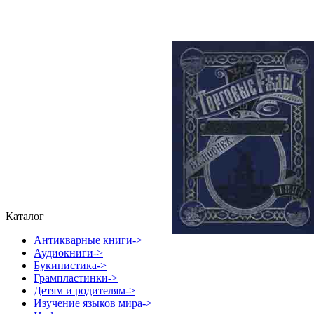
Каталог
Антикварные книги->
Аудиокниги->
Букинистика->
Грампластинки->
Детям и родителям->
Изучение языков мира->