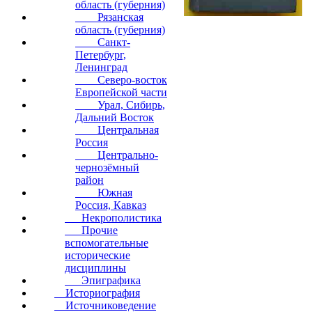
область (губерния)
Рязанская
область (губерния)
Санкт-
Петербург,
Ленинград
Северо-восток
Европейской части
Урал, Сибирь,
Дальний Восток
Центральная
Россия
Центрально-
чернозёмный
район
Южная
Россия, Кавказ
Некрополистика
Прочие
вспомогательные
исторические
дисциплины
Эпиграфика
Историография
Источниковедение