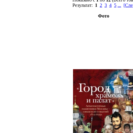
Результат:
1
2
3
4
5
...
[Сле
Фото