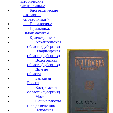
исторические
дисциплины
->
Биографические
словари и
справочники->
Генеалогия->
Геральдика.
Эмблематика->
Краеведение
->
Архангельская
область (губерния)
Владимирская
область (губерния)
Вологодская
область (губерния)
Другие
области
Западная
Россия
Костромская
область (губерния)
Москва
Общие работы
по краеведению
Псковская